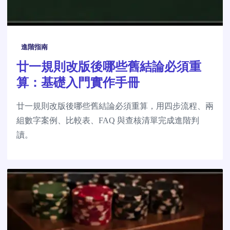
進階指南
廿一規則改版後哪些舊結論必須重
算：基礎入門實作手冊
廿一規則改版後哪些舊結論必須重算，用四步流程、兩
組數字案例、比較表、FAQ 與查核清單完成進階判
讀。