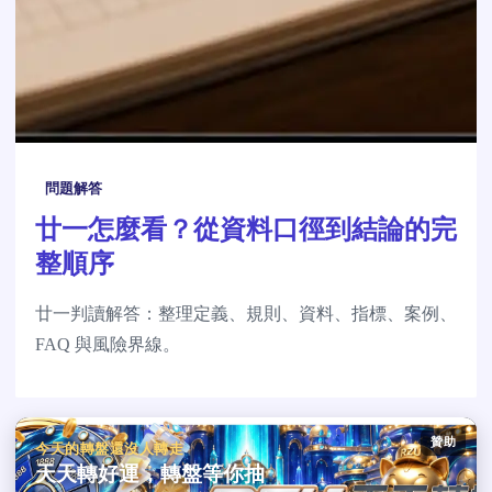
問題解答
廿一怎麼看？從資料口徑到結論的完
整順序
廿一判讀解答：整理定義、規則、資料、指標、案例、
FAQ 與風險界線。
贊助
今天的轉盤還沒人轉走
天天轉好運，轉盤等你抽