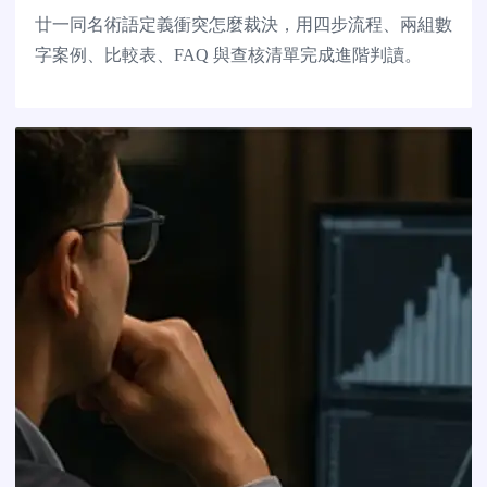
廿一同名術語定義衝突怎麼裁決，用四步流程、兩組數
字案例、比較表、FAQ 與查核清單完成進階判讀。