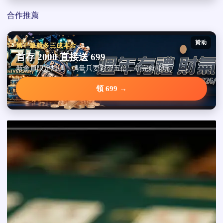
合作推薦
贊助
第一筆就多三成本金
首存 2000 直接送 699
新會員限定加碼，碼量只要彩金五倍，領完就能玩。
領 699 →