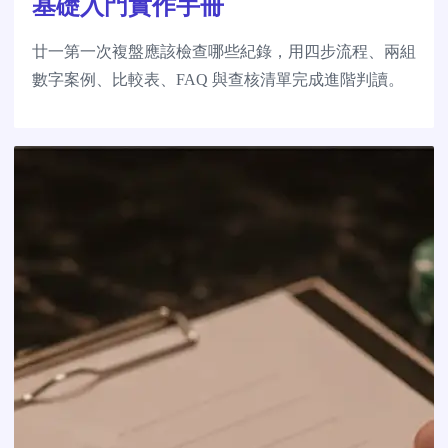
基礎入門實作手冊
廿一第一次複盤應該檢查哪些紀錄，用四步流程、兩組
數字案例、比較表、FAQ 與查核清單完成進階判讀。