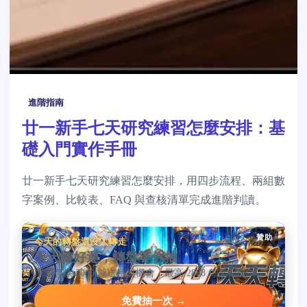
進階指南
廿一新手七天研究練習怎麼安排：基
礎入門實作手冊
廿一新手七天研究練習怎麼安排，用四步流程、兩組數
字案例、比較表、FAQ 與查核清單完成進階判讀。
贊助
今天的轉盤還沒人轉走
天天轉好運，轉盤等你抽
單筆存款 3000 就送轉盤機會，最高 2888 每天都能中。
免費抽一次 →