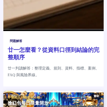
問題解答
廿一怎麼看？從資料口徑到結論的完
整順序
廿一判讀解答：整理定義、規則、資料、指標、案例、
FAQ 與風險界線。
贊助
手慢的人只能看別人領
搶紅包每日限量開放