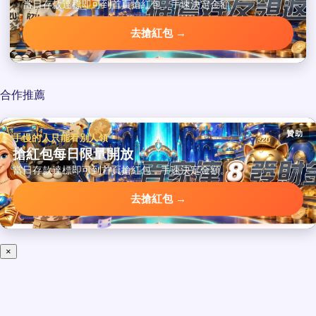
當日存款達標即可到首頁搶紅包，手速決定金額。
去搶紅包 →
合作推薦
贊助
手慢的人只能看別人領
搶紅包每日限量開放
當日存款達標即可到首頁搶紅包，手速決定金額。
去搶紅包 →
×