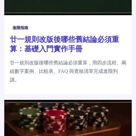
進階指南
廿一規則改版後哪些舊結論必須重
算：基礎入門實作手冊
廿一規則改版後哪些舊結論必須重算，用四步流程、兩
組數字案例、比較表、FAQ 與查核清單完成進階判
讀。