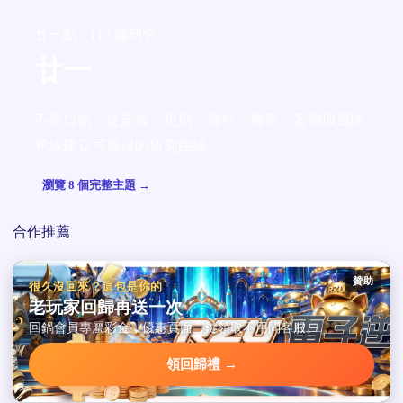
廿一點 · 112 篇研究
廿一
不靠口號，從定義、規則、資料、機率、案例與風險
界線建立可重現的研究路線。
瀏覽 8 個完整主題 →
合作推薦
贊助
很久沒回來？這包是你的
老玩家回歸再送一次
回鍋會員專屬彩金，優惠頁面一鍵領取不用問客服。
領回歸禮 →