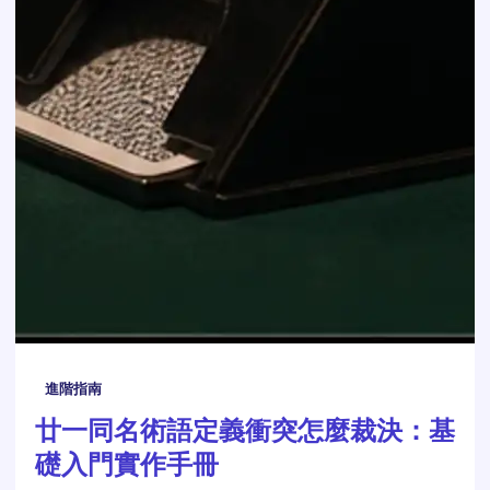
進階指南
廿一同名術語定義衝突怎麼裁決：基
礎入門實作手冊