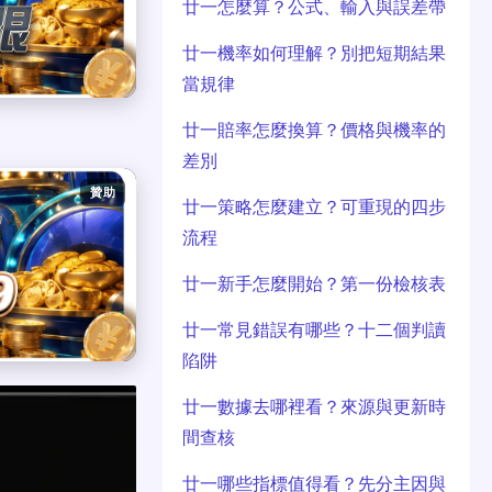
廿一怎麼算？公式、輸入與誤差帶
廿一機率如何理解？別把短期結果
當規律
廿一賠率怎麼換算？價格與機率的
差別
贊助
廿一策略怎麼建立？可重現的四步
流程
廿一新手怎麼開始？第一份檢核表
廿一常見錯誤有哪些？十二個判讀
陷阱
廿一數據去哪裡看？來源與更新時
間查核
廿一哪些指標值得看？先分主因與