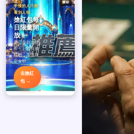
贊助
手慢的人只能
看別人領
搶紅包每
日限量開
放
當日存款達標
即可到首頁搶
紅包，手速決
定金額。
去搶紅
包 →