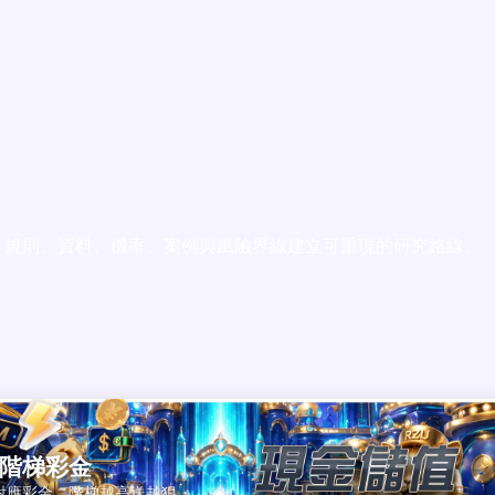
、規則、資料、機率、案例與風險界線建立可重現的研究路線。
階梯彩金
對應彩金，階梯越高送越狠。