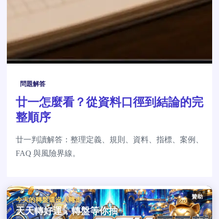
問題解答
廿一怎麼看？從資料口徑到結論的完
整順序
廿一判讀解答：整理定義、規則、資料、指標、案例、
FAQ 與風險界線。
贊助
今天的轉盤還沒人轉走
天天轉好運，轉盤等你抽