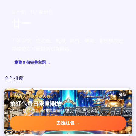
廿一點 · 112 篇研究
廿一
不靠口號，從定義、規則、資料、機率、案例與風險
界線建立可重現的研究路線。
瀏覽 8 個完整主題 →
合作推薦
贊助
手慢的人只能看別人領
搶紅包每日限量開放
當日存款達標即可到首頁搶紅包，手速決定金額。
去搶紅包 →