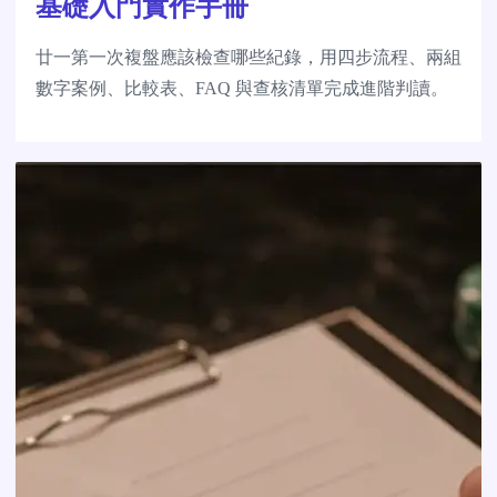
基礎入門實作手冊
廿一第一次複盤應該檢查哪些紀錄，用四步流程、兩組
數字案例、比較表、FAQ 與查核清單完成進階判讀。