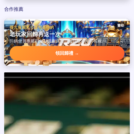
合作推薦
贊助
很久沒回來？這包是你的
老玩家回歸再送一次
回鍋會員專屬彩金，優惠頁面一鍵領取不用問客服。
領回歸禮 →