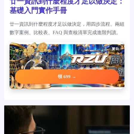
廿一資訊到什麼程度才足以做決定：
基礎入門實作手冊
廿一資訊到什麼程度才足以做決定，用四步流程、兩組
數字案例、比較表、FAQ 與查核清單完成進階判讀。
贊助
第一筆就多三成本金
首存 2000 直接送 699
新會員限定加碼，碼量只要彩金五倍，領完就能玩。
領 699 →