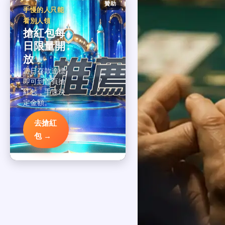
贊助
手慢的人只能
看別人領
搶紅包每
日限量開
放
當日存款達標
即可到首頁搶
紅包，手速決
定金額。
去搶紅
包 →