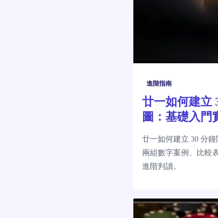
進階指南
廿一如何建立 
圖：基礎入門
廿一如何建立 30 
兩組數字案例、比較表
進階判讀。