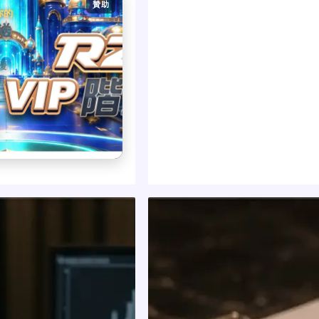
贊助
你的
送
優
問