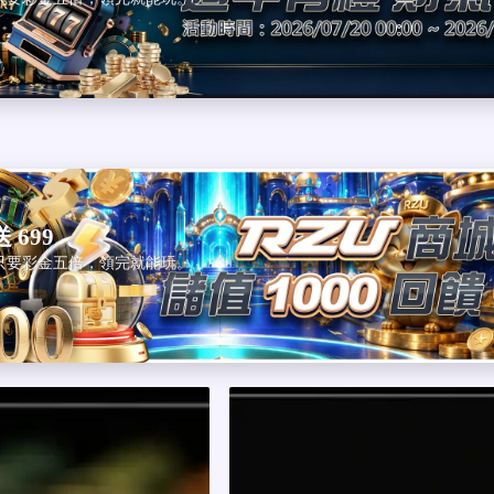
 699
只要彩金五倍，領完就能玩。