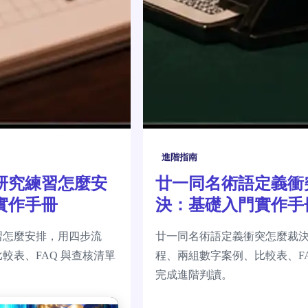
進階指南
研究練習怎麼安
廿一同名術語定義衝
實作手冊
決：基礎入門實作手
習怎麼安排，用四步流
廿一同名術語定義衝突怎麼裁
較表、FAQ 與查核清單
程、兩組數字案例、比較表、FA
完成進階判讀。