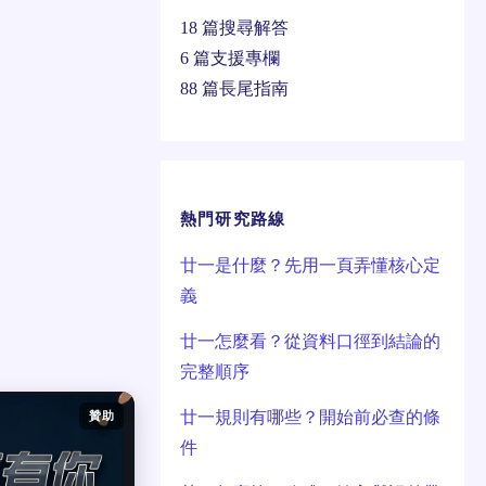
18 篇搜尋解答
6 篇支援專欄
88 篇長尾指南
熱門研究路線
廿一是什麼？先用一頁弄懂核心定
義
廿一怎麼看？從資料口徑到結論的
完整順序
廿一規則有哪些？開始前必查的條
贊助
件