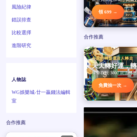
風險紀律
領 699 →
錯誤排查
比較選擇
合作推薦
進階研究
今天的轉盤還沒人轉走
天天轉好運，轉
單筆存款 3000 就送轉
人物誌
免費抽一次 →
WG娛樂城-廿一贏錢法編輯
室
合作推薦