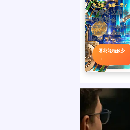
你現在卡在哪一階？
存越多送越多
階梯彩金
累積儲值達標自動解
對應彩金，階梯越高
越狠。
看我能領多少
→