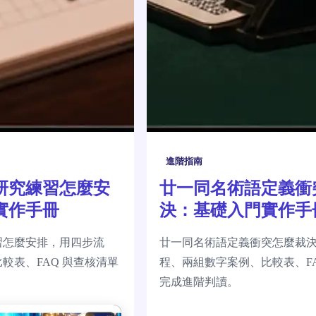
進階指南
研究練習怎麼安
廿一同名術語定義衝
實作手冊
決：基礎入門實作手
習怎麼安排，用四步流
廿一同名術語定義衝突怎麼裁
較表、FAQ 與查核清單
程、兩組數字案例、比較表、FA
完成進階判讀。