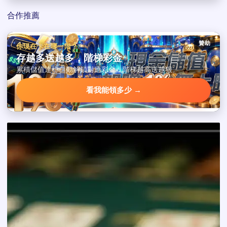
合作推薦
贊助
你現在卡在哪一階？
存越多送越多，階梯彩金
累積儲值達標自動解鎖對應彩金，階梯越高送越狠。
看我能領多少 →