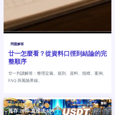
問題解答
廿一怎麼看？從資料口徑到結論的完
整順序
廿一判讀解答：整理定義、規則、資料、指標、案例、
FAQ 與風險界線。
贊助
第一筆就多三成本金
首存 2000 直接送 699