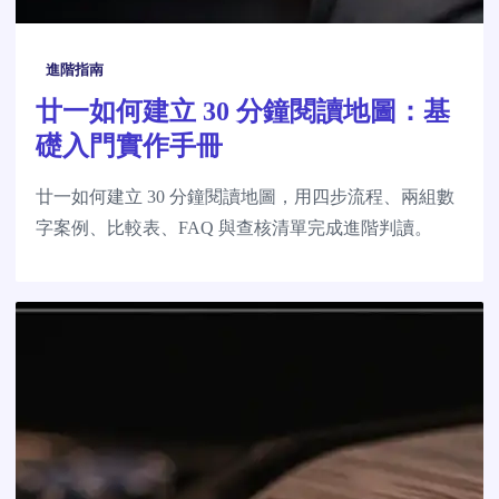
進階指南
廿一如何建立 30 分鐘閱讀地圖：基
礎入門實作手冊
廿一如何建立 30 分鐘閱讀地圖，用四步流程、兩組數
字案例、比較表、FAQ 與查核清單完成進階判讀。