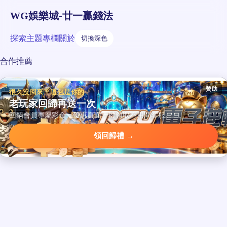
WG娛樂城-廿一贏錢法
探索
主題
專欄
關於
切換深色
合作推薦
贊助
很久沒回來？這包是你的
老玩家回歸再送一次
回鍋會員專屬彩金，優惠頁面一鍵領取不用問客服。
領回歸禮 →