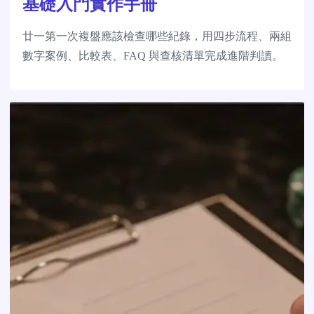
基礎入門實作手冊
廿一第一次複盤應該檢查哪些紀錄，用四步流程、兩組
數字案例、比較表、FAQ 與查核清單完成進階判讀。