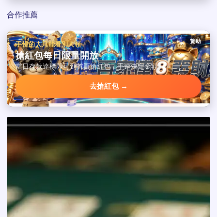
合作推薦
贊助
手慢的人只能看別人領
搶紅包每日限量開放
當日存款達標即可到首頁搶紅包，手速決定金額。
去搶紅包 →