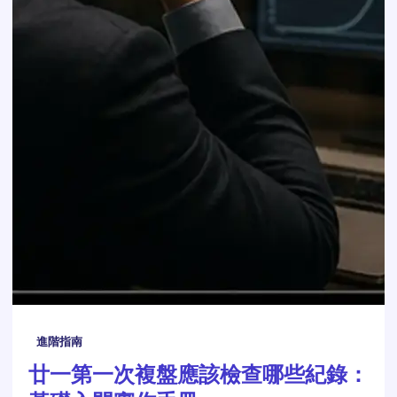
進階指南
廿一第一次複盤應該檢查哪些紀錄：