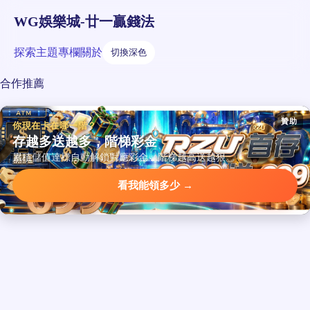
WG娛樂城-廿一贏錢法
探索
主題
專欄
關於
切換深色
合作推薦
贊助
你現在卡在哪一階？
存越多送越多，階梯彩金
累積儲值達標自動解鎖對應彩金，階梯越高送越狠。
看我能領多少 →