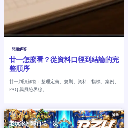
問題解答
廿一怎麼看？從資料口徑到結論的完
整順序
廿一判讀解答：整理定義、規則、資料、指標、案例、
FAQ 與風險界線。
贊助
很久沒回來？這包是你的
老玩家回歸再送一次