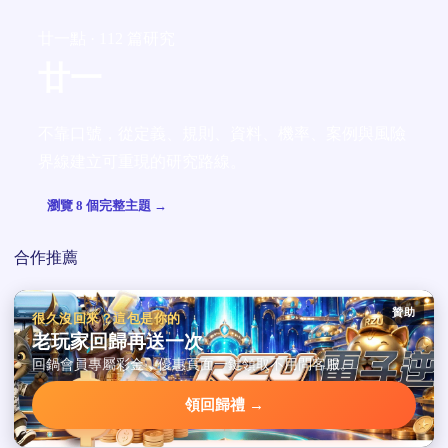
廿一點 · 112 篇研究
廿一
不靠口號，從定義、規則、資料、機率、案例與風險
界線建立可重現的研究路線。
瀏覽 8 個完整主題 →
合作推薦
贊助
很久沒回來？這包是你的
老玩家回歸再送一次
回鍋會員專屬彩金，優惠頁面一鍵領取不用問客服。
領回歸禮 →