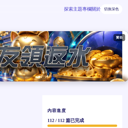
探索
主題
專欄
關於
切換深色
贊助
內容進度
112 / 112 篇已完成