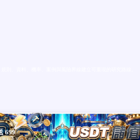
、規則、資料、機率、案例與風險界線建立可重現的研究路線。
 699
只要彩金五倍，領完就能玩。