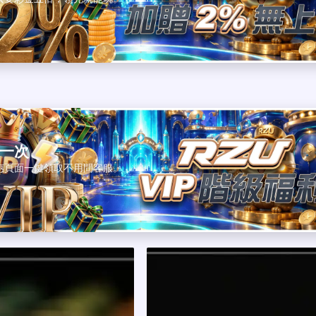
的
一次
惠頁面一鍵領取不用問客服。