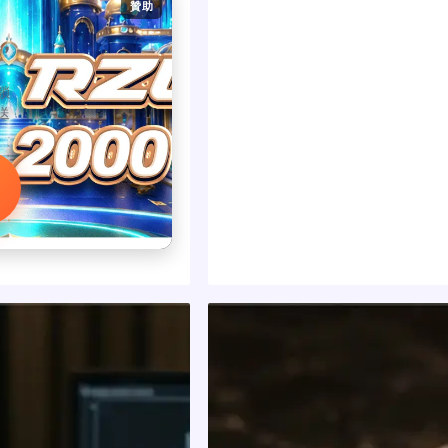
贊助
，
鎖
送