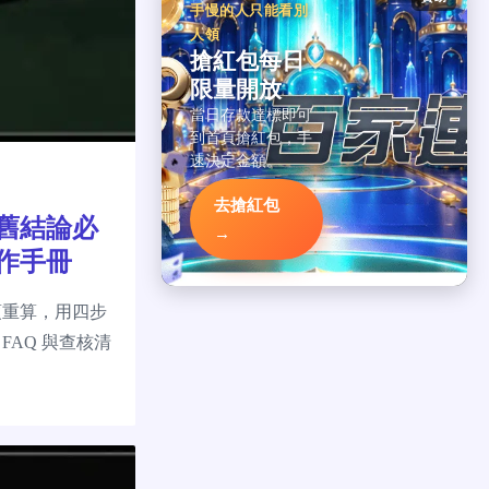
手慢的人只能看別
人領
搶紅包每日
限量開放
當日存款達標即可
到首頁搶紅包，手
速決定金額。
去搶紅包
舊結論必
→
作手冊
須重算，用四步
AQ 與查核清