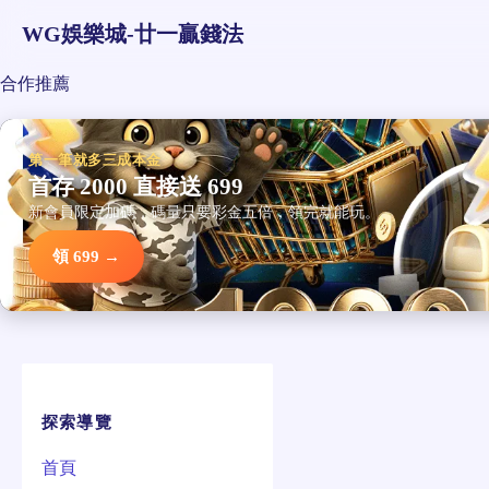
WG娛樂城-廿一贏錢法
合作推薦
第一筆就多三成本金
首存 2000 直接送 699
新會員限定加碼，碼量只要彩金五倍，領完就能玩。
領 699 →
探索導覽
首頁