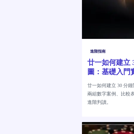
進階指南
廿一如何建立 
圖：基礎入門
廿一如何建立 30 
兩組數字案例、比較表
進階判讀。