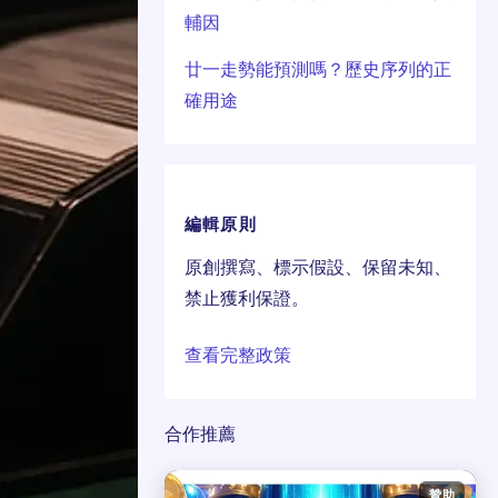
輔因
廿一走勢能預測嗎？歷史序列的正
確用途
編輯原則
原創撰寫、標示假設、保留未知、
禁止獲利保證。
查看完整政策
合作推薦
贊助