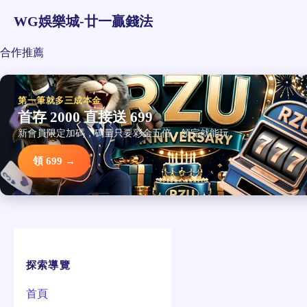
WG娛樂城-廿一贏錢法
合作推薦
第一筆就多三成本金
首存 2000 直接送 699
新會員限定加碼，碼量只要彩金五倍，領完就能玩。
領 699 →
探索導覽
首頁