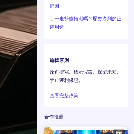
輔因
廿一走勢能預測嗎？歷史序列的正
確用途
編輯原則
原創撰寫、標示假設、保留未知、
禁止獲利保證。
查看完整政策
合作推薦
贊助