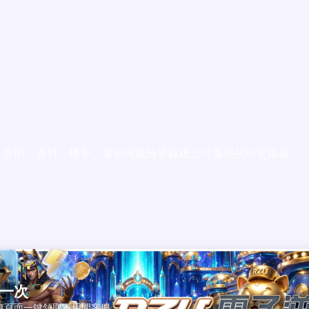
、規則、資料、機率、案例與風險界線建立可重現的研究路線。
的
一次
惠頁面一鍵領取不用問客服。