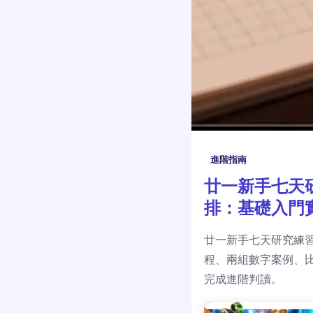
進階指南
廿一新手七天
排：基礎入門
廿一新手七天研究練
程、兩組數字案例、比
完成進階判讀。