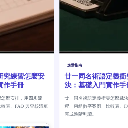
進階指南
研究練習怎麼安
廿一同名術語定義衝
實作手冊
決：基礎入門實作手
習怎麼安排，用四步流
廿一同名術語定義衝突怎麼裁
較表、FAQ 與查核清單
程、兩組數字案例、比較表、FA
完成進階判讀。