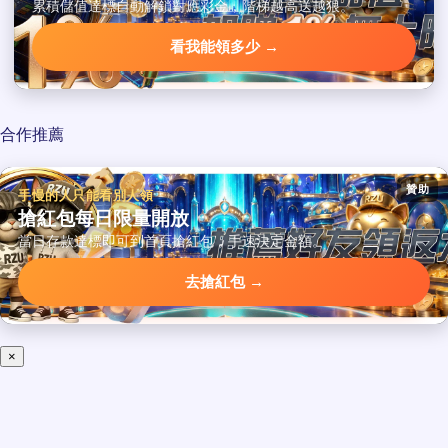
累積儲值達標自動解鎖對應彩金，階梯越高送越狠。
看我能領多少 →
合作推薦
贊助
手慢的人只能看別人領
搶紅包每日限量開放
當日存款達標即可到首頁搶紅包，手速決定金額。
去搶紅包 →
×