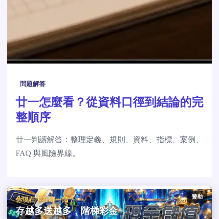
問題解答
廿一怎麼看？從資料口徑到結論的完
整順序
廿一判讀解答：整理定義、規則、資料、指標、案例、
FAQ 與風險界線。
贊助
你現在卡在哪一階？
存越多送越多，階梯彩金