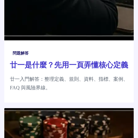
問題解答
廿一是什麼？先用一頁弄懂核心定義
廿一入門解答：整理定義、規則、資料、指標、案例、
FAQ 與風險界線。