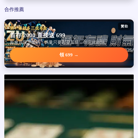
合作推薦
贊助
第一筆就多三成本金
首存 2000 直接送 699
新會員限定加碼，碼量只要彩金五倍，領完就能玩。
領 699 →