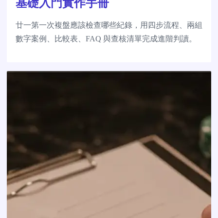
基礎入門實作手冊
廿一第一次複盤應該檢查哪些紀錄，用四步流程、兩組
數字案例、比較表、FAQ 與查核清單完成進階判讀。