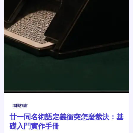
進階指南
廿一同名術語定義衝突怎麼裁決：基
礎入門實作手冊