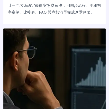
廿一同名術語定義衝突怎麼裁決，用四步流程、兩組數
字案例、比較表、FAQ 與查核清單完成進階判讀。