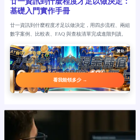
廿一資訊到什麼程度才足以做決定：
基礎入門實作手冊
廿一資訊到什麼程度才足以做決定，用四步流程、兩組
數字案例、比較表、FAQ 與查核清單完成進階判讀。
贊助
你現在卡在哪一階？
存越多送越多，階梯彩金
累積儲值達標自動解鎖對應彩金，階梯越高送越狠。
看我能領多少 →