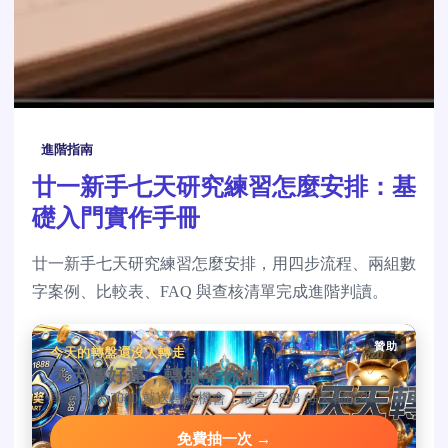
進階指南
廿一新手七天研究練習怎麼安排：基
礎入門實作手冊
廿一新手七天研究練習怎麼安排，用四步流程、兩組數
字案例、比較表、FAQ 與查核清單完成進階判讀。
贊助
今天的轉盤還沒人轉走
天天轉好運，轉盤等你抽
單筆存款 3000 就送轉盤機會，最高 2888 每天都能中。
免費抽一次 →