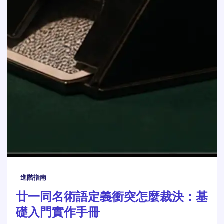
進階指南
廿一同名術語定義衝突怎麼裁決：基
礎入門實作手冊