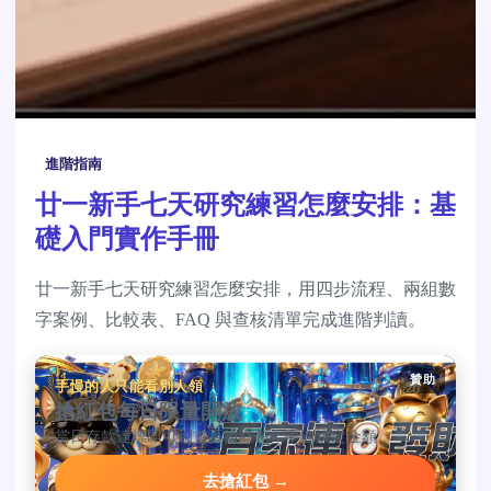
進階指南
廿一新手七天研究練習怎麼安排：基
礎入門實作手冊
廿一新手七天研究練習怎麼安排，用四步流程、兩組數
字案例、比較表、FAQ 與查核清單完成進階判讀。
贊助
手慢的人只能看別人領
搶紅包每日限量開放
當日存款達標即可到首頁搶紅包，手速決定金額。
去搶紅包 →