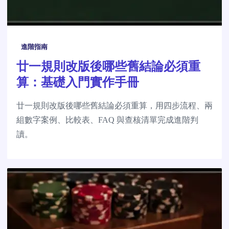
進階指南
廿一規則改版後哪些舊結論必須重
算：基礎入門實作手冊
廿一規則改版後哪些舊結論必須重算，用四步流程、兩
組數字案例、比較表、FAQ 與查核清單完成進階判
讀。