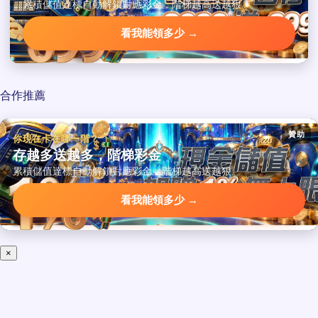
累積儲值達標自動解鎖對應彩金，階梯越高送越狠。
看我能領多少 →
合作推薦
贊助
你現在卡在哪一階？
存越多送越多，階梯彩金
累積儲值達標自動解鎖對應彩金，階梯越高送越狠。
看我能領多少 →
×