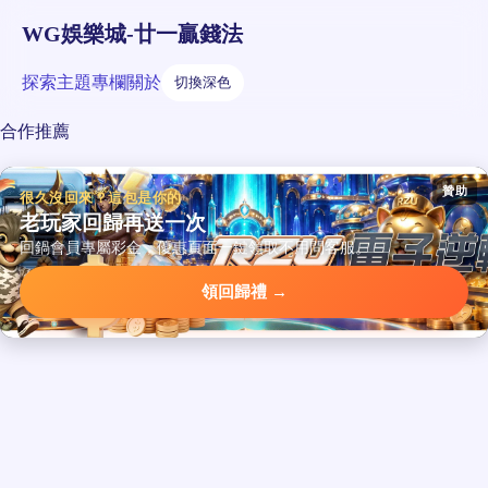
WG娛樂城-廿一贏錢法
探索
主題
專欄
關於
切換深色
合作推薦
贊助
很久沒回來？這包是你的
老玩家回歸再送一次
回鍋會員專屬彩金，優惠頁面一鍵領取不用問客服。
領回歸禮 →