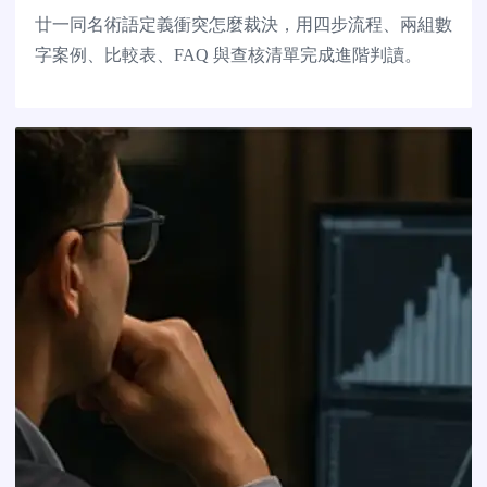
廿一同名術語定義衝突怎麼裁決，用四步流程、兩組數
字案例、比較表、FAQ 與查核清單完成進階判讀。