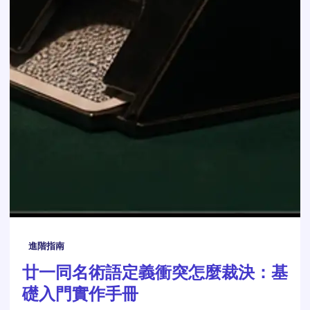
進階指南
廿一同名術語定義衝突怎麼裁決：基
礎入門實作手冊