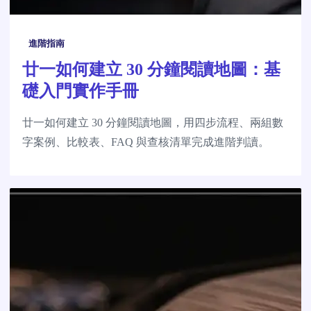
進階指南
廿一如何建立 30 分鐘閱讀地圖：基
礎入門實作手冊
廿一如何建立 30 分鐘閱讀地圖，用四步流程、兩組數
字案例、比較表、FAQ 與查核清單完成進階判讀。