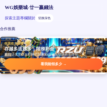
WG娛樂城-廿一贏錢法
探索
主題
專欄
關於
切換深色
合作推薦
贊助
你現在卡在哪一階？
存越多送越多，階梯彩金
累積儲值達標自動解鎖對應彩金，階梯越高送越狠。
看我能領多少 →