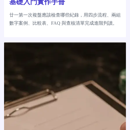
基礎入門實作手冊
廿一第一次複盤應該檢查哪些紀錄，用四步流程、兩組
數字案例、比較表、FAQ 與查核清單完成進階判讀。