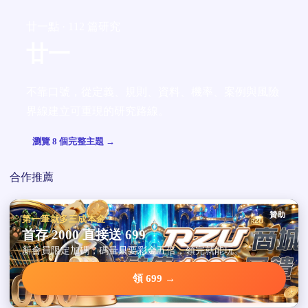
廿一點 · 112 篇研究
廿一
不靠口號，從定義、規則、資料、機率、案例與風險
界線建立可重現的研究路線。
瀏覽 8 個完整主題 →
合作推薦
贊助
第一筆就多三成本金
首存 2000 直接送 699
新會員限定加碼，碼量只要彩金五倍，領完就能玩。
領 699 →