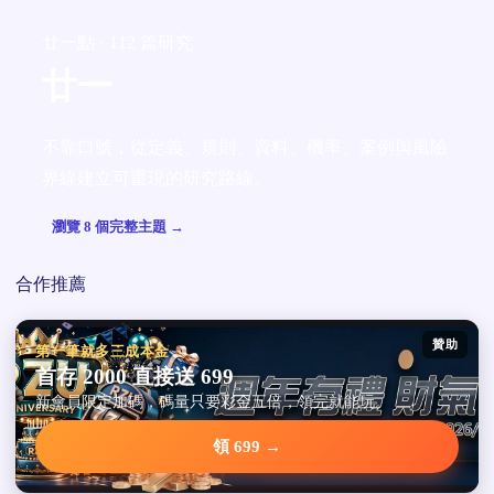
廿一點 · 112 篇研究
廿一
不靠口號，從定義、規則、資料、機率、案例與風險
界線建立可重現的研究路線。
瀏覽 8 個完整主題 →
合作推薦
贊助
第一筆就多三成本金
首存 2000 直接送 699
新會員限定加碼，碼量只要彩金五倍，領完就能玩。
領 699 →