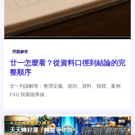
問題解答
廿一怎麼看？從資料口徑到結論的完
整順序
廿一判讀解答：整理定義、規則、資料、指標、案例、
FAQ 與風險界線。
贊助
今天的轉盤還沒人轉走
天天轉好運，轉盤等你抽