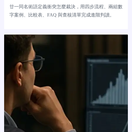
廿一同名術語定義衝突怎麼裁決，用四步流程、兩組數
字案例、比較表、FAQ 與查核清單完成進階判讀。