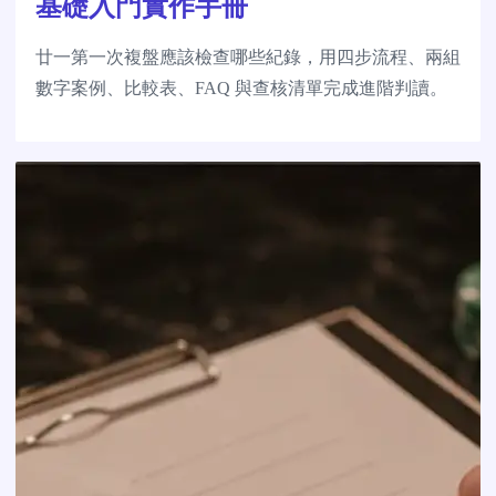
基礎入門實作手冊
廿一第一次複盤應該檢查哪些紀錄，用四步流程、兩組
數字案例、比較表、FAQ 與查核清單完成進階判讀。