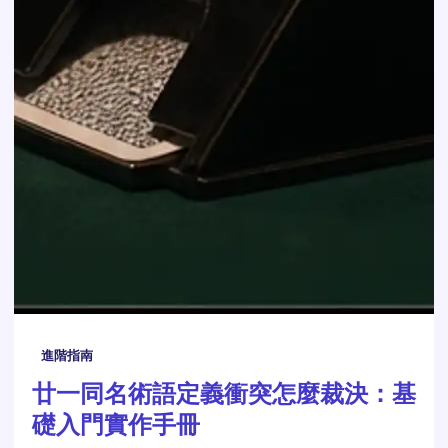
進階指南
廿一同名術語定義衝突怎麼裁決：基
礎入門實作手冊