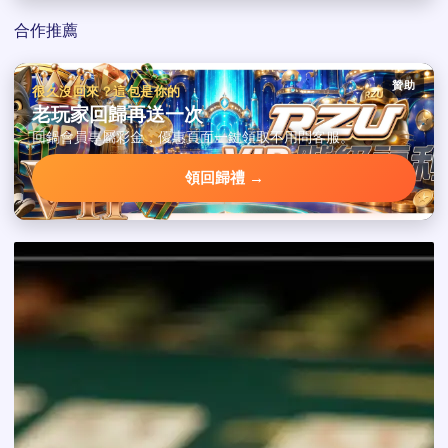
合作推薦
贊助
很久沒回來？這包是你的
老玩家回歸再送一次
回鍋會員專屬彩金，優惠頁面一鍵領取不用問客服。
領回歸禮 →