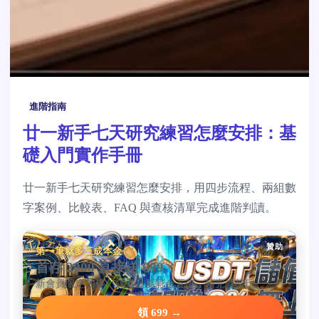
進階指南
廿一新手七天研究練習怎麼安排：基
礎入門實作手冊
廿一新手七天研究練習怎麼安排，用四步流程、兩組數
字案例、比較表、FAQ 與查核清單完成進階判讀。
贊助
第一筆就多三成本金
首存 2000 直接送 699
新會員限定加碼，碼量只要彩金五倍，領完就能玩。
領 699 →