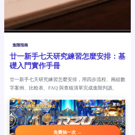
進階指南
廿一新手七天研究練習怎麼安排：基
礎入門實作手冊
廿一新手七天研究練習怎麼安排，用四步流程、兩組數
字案例、比較表、FAQ 與查核清單完成進階判讀。
贊助
今天的轉盤還沒人轉走
天天轉好運，轉盤等你抽
單筆存款 3000 就送轉盤機會，最高 2888 每天都能中。
免費抽一次 →