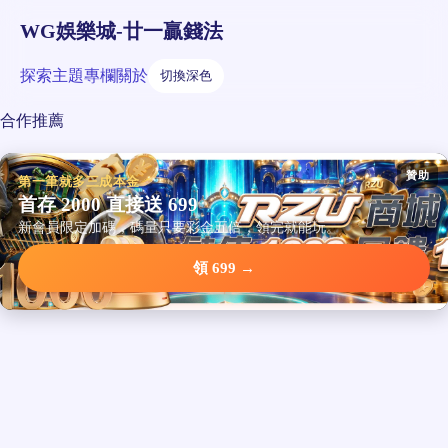
WG娛樂城-廿一贏錢法
探索
主題
專欄
關於
切換深色
合作推薦
贊助
第一筆就多三成本金
首存 2000 直接送 699
新會員限定加碼，碼量只要彩金五倍，領完就能玩。
領 699 →