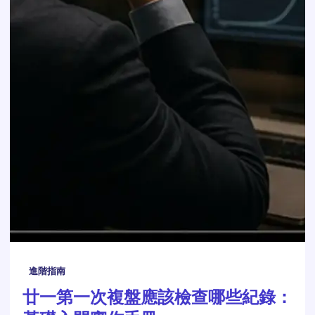
進階指南
廿一第一次複盤應該檢查哪些紀錄：