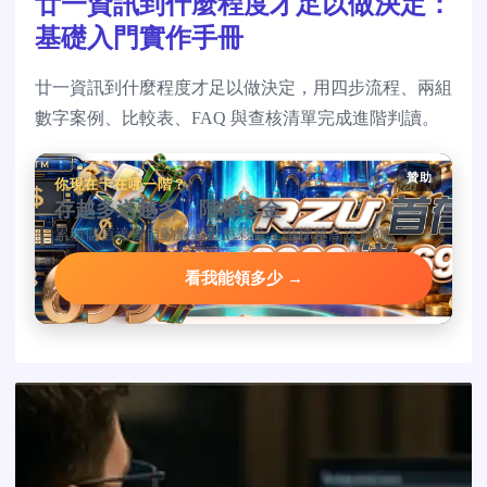
廿一資訊到什麼程度才足以做決定：
基礎入門實作手冊
廿一資訊到什麼程度才足以做決定，用四步流程、兩組
數字案例、比較表、FAQ 與查核清單完成進階判讀。
贊助
你現在卡在哪一階？
存越多送越多，階梯彩金
累積儲值達標自動解鎖對應彩金，階梯越高送越狠。
看我能領多少 →