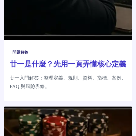
問題解答
廿一是什麼？先用一頁弄懂核心定義
廿一入門解答：整理定義、規則、資料、指標、案例、
FAQ 與風險界線。