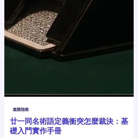
進階指南
廿一同名術語定義衝突怎麼裁決：基
礎入門實作手冊