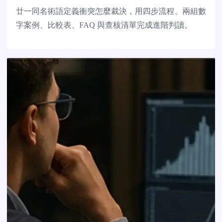
廿一同名術語定義衝突怎麼裁決，用四步流程、兩組數
字案例、比較表、FAQ 與查核清單完成進階判讀。