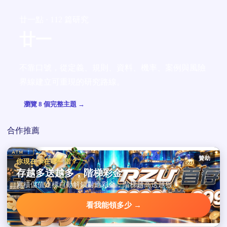
廿一點 · 112 篇研究
廿一
不靠口號，從定義、規則、資料、機率、案例與風險
界線建立可重現的研究路線。
瀏覽 8 個完整主題 →
合作推薦
贊助
你現在卡在哪一階？
存越多送越多，階梯彩金
累積儲值達標自動解鎖對應彩金，階梯越高送越狠。
看我能領多少 →