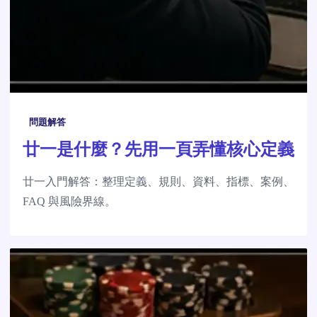
問題解答
廿一是什麼？先用一頁弄懂核心定義
廿一入門解答：整理定義、規則、資料、指標、案例、
FAQ 與風險界線。