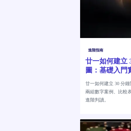
進階指南
廿一如何建立 
圖：基礎入門
廿一如何建立 30 
兩組數字案例、比較表
進階判讀。