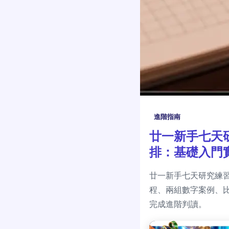
進階指南
廿一新手七天
排：基礎入門
廿一新手七天研究練
程、兩組數字案例、比
完成進階判讀。