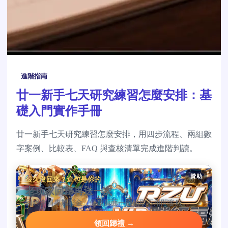
進階指南
廿一新手七天研究練習怎麼安排：基
礎入門實作手冊
廿一新手七天研究練習怎麼安排，用四步流程、兩組數
字案例、比較表、FAQ 與查核清單完成進階判讀。
贊助
很久沒回來？這包是你的
老玩家回歸再送一次
回鍋會員專屬彩金，優惠頁面一鍵領取不用問客服。
領回歸禮 →