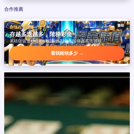
合作推薦
贊助
你現在卡在哪一階？
存越多送越多，階梯彩金
累積儲值達標自動解鎖對應彩金，階梯越高送越狠。
看我能領多少 →