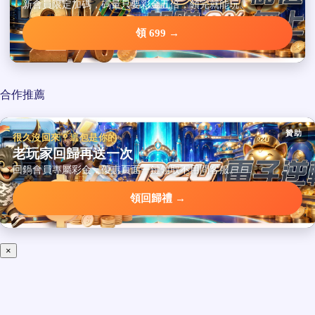
新會員限定加碼，碼量只要彩金五倍，領完就能玩。
領 699 →
合作推薦
贊助
很久沒回來？這包是你的
老玩家回歸再送一次
回鍋會員專屬彩金，優惠頁面一鍵領取不用問客服。
領回歸禮 →
×