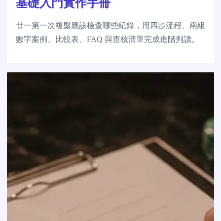
基礎入門實作手冊
廿一第一次複盤應該檢查哪些紀錄，用四步流程、兩組
數字案例、比較表、FAQ 與查核清單完成進階判讀。