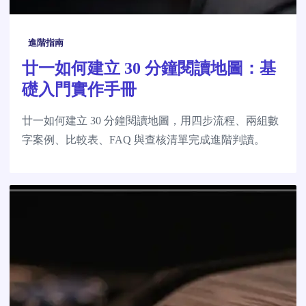
進階指南
廿一如何建立 30 分鐘閱讀地圖：基
礎入門實作手冊
廿一如何建立 30 分鐘閱讀地圖，用四步流程、兩組數
字案例、比較表、FAQ 與查核清單完成進階判讀。