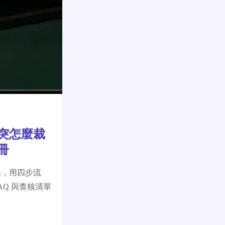
突怎麼裁
冊
決，用四步流
Q 與查核清單