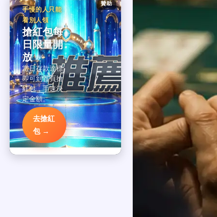
贊助
手慢的人只能
看別人領
搶紅包每
日限量開
放
當日存款達標
即可到首頁搶
紅包，手速決
定金額。
去搶紅
包 →