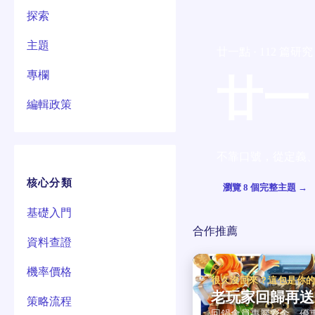
探索
主題
廿一點 · 112 篇研究
專欄
廿一
編輯政策
不靠口號，從定義
核心分類
瀏覽 8 個完整主題 →
基礎入門
合作推薦
資料查證
機率價格
很久沒回來？這包是你
老玩家回歸再送
策略流程
回鍋會員專屬彩金，優