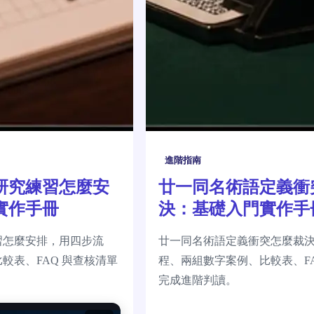
進階指南
研究練習怎麼安
廿一同名術語定義衝
實作手冊
決：基礎入門實作手
習怎麼安排，用四步流
廿一同名術語定義衝突怎麼裁
較表、FAQ 與查核清單
程、兩組數字案例、比較表、FA
完成進階判讀。