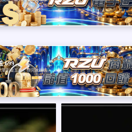
 699
只要彩金五倍，領完就能玩。