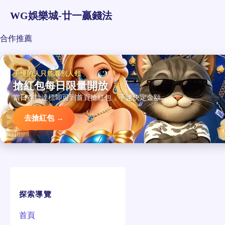
WG娛樂城-廿一贏錢法
合作推薦
手慢的人只能看別人領
搶紅包每日限量開放
當日存款達標即可到首頁搶紅包，手速決定金額。
去搶紅包 →
探索導覽
首頁