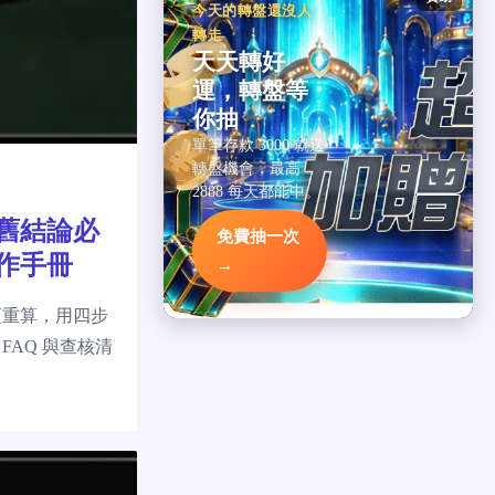
今天的轉盤還沒人
轉走
天天轉好
運，轉盤等
你抽
單筆存款 3000 就送
轉盤機會，最高
2888 每天都能中。
舊結論必
免費抽一次
作手冊
→
須重算，用四步
AQ 與查核清