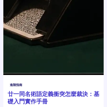
進階指南
廿一同名術語定義衝突怎麼裁決：基
礎入門實作手冊