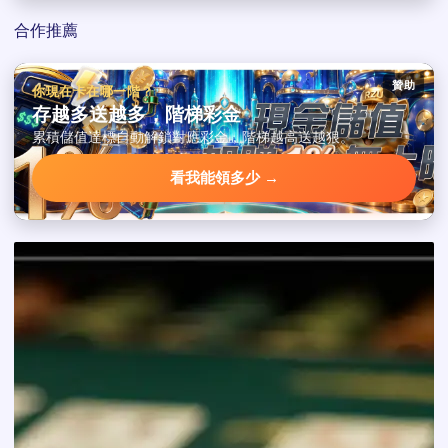
合作推薦
贊助
你現在卡在哪一階？
存越多送越多，階梯彩金
累積儲值達標自動解鎖對應彩金，階梯越高送越狠。
看我能領多少 →