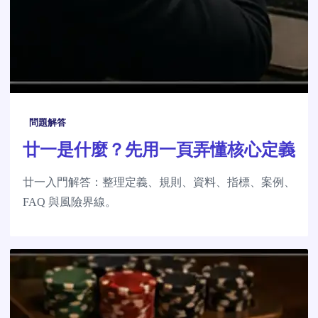
問題解答
廿一是什麼？先用一頁弄懂核心定義
廿一入門解答：整理定義、規則、資料、指標、案例、
FAQ 與風險界線。