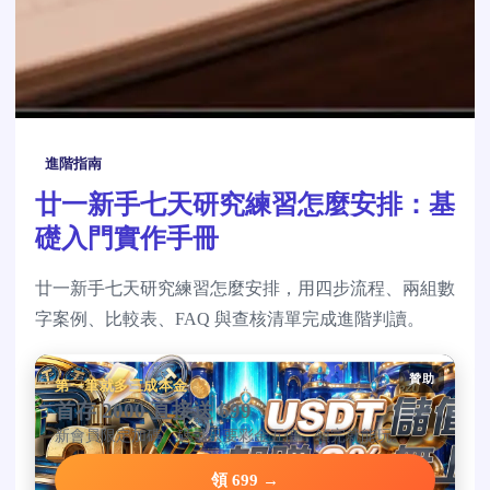
進階指南
廿一新手七天研究練習怎麼安排：基
礎入門實作手冊
廿一新手七天研究練習怎麼安排，用四步流程、兩組數
字案例、比較表、FAQ 與查核清單完成進階判讀。
贊助
第一筆就多三成本金
首存 2000 直接送 699
新會員限定加碼，碼量只要彩金五倍，領完就能玩。
領 699 →