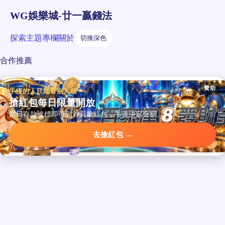
WG娛樂城-廿一贏錢法
探索
主題
專欄
關於
切換深色
合作推薦
贊助
手慢的人只能看別人領
搶紅包每日限量開放
當日存款達標即可到首頁搶紅包，手速決定金額。
去搶紅包 →