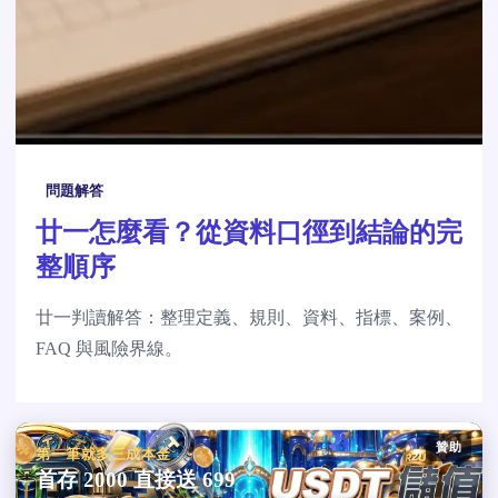
問題解答
廿一怎麼看？從資料口徑到結論的完
整順序
廿一判讀解答：整理定義、規則、資料、指標、案例、
FAQ 與風險界線。
贊助
第一筆就多三成本金
首存 2000 直接送 699