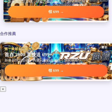
新會員限定加碼，碼量只要彩金五倍，領完就能玩。
領 699 →
合作推薦
贊助
第一筆就多三成本金
首存 2000 直接送 699
新會員限定加碼，碼量只要彩金五倍，領完就能玩。
領 699 →
×