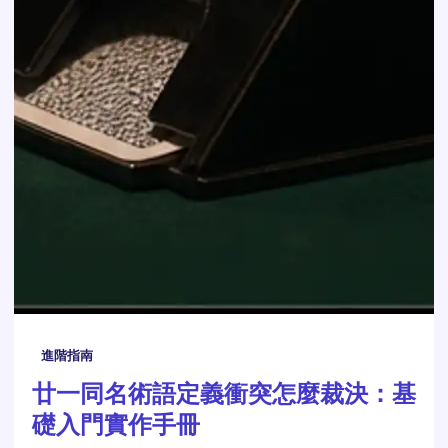
進階指南
廿一同名術語定義衝突怎麼裁決：基
礎入門實作手冊