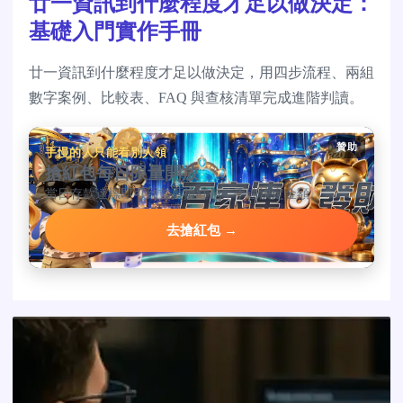
廿一資訊到什麼程度才足以做決定：
基礎入門實作手冊
廿一資訊到什麼程度才足以做決定，用四步流程、兩組
數字案例、比較表、FAQ 與查核清單完成進階判讀。
贊助
手慢的人只能看別人領
搶紅包每日限量開放
當日存款達標即可到首頁搶紅包，手速決定金額。
去搶紅包 →