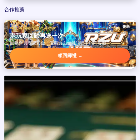
合作推薦
贊助
很久沒回來？這包是你的
老玩家回歸再送一次
回鍋會員專屬彩金，優惠頁面一鍵領取不用問客服。
領回歸禮 →