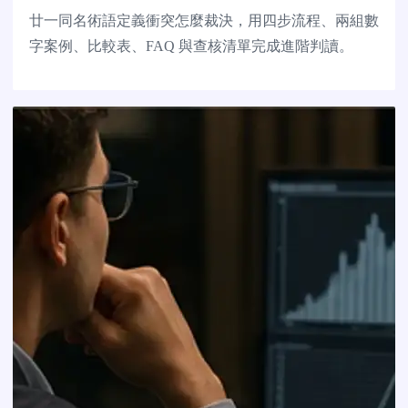
廿一同名術語定義衝突怎麼裁決，用四步流程、兩組數
字案例、比較表、FAQ 與查核清單完成進階判讀。