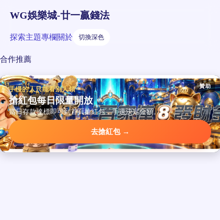
WG娛樂城-廿一贏錢法
探索
主題
專欄
關於
切換深色
合作推薦
贊助
手慢的人只能看別人領
搶紅包每日限量開放
當日存款達標即可到首頁搶紅包，手速決定金額。
去搶紅包 →