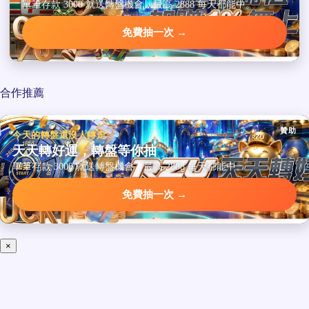
單筆存款 3000 就送轉盤機會，最高 2888 每天都能中。
免費抽一次 →
合作推薦
贊助
今天的轉盤還沒人轉走
天天轉好運，轉盤等你抽
單筆存款 3000 就送轉盤機會，最高 2888 每天都能中。
免費抽一次 →
×