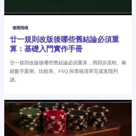
進階指南
廿一規則改版後哪些舊結論必須重
算：基礎入門實作手冊
廿一規則改版後哪些舊結論必須重算，用四步流程、兩
組數字案例、比較表、FAQ 與查核清單完成進階判
讀。