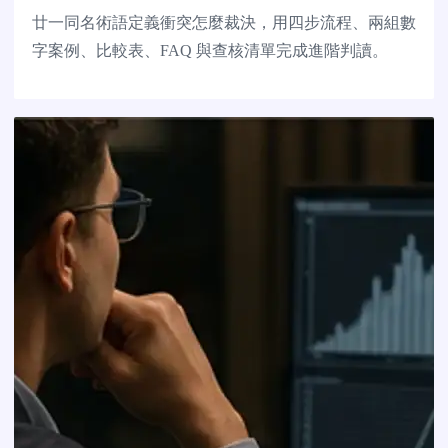
廿一同名術語定義衝突怎麼裁決，用四步流程、兩組數
字案例、比較表、FAQ 與查核清單完成進階判讀。