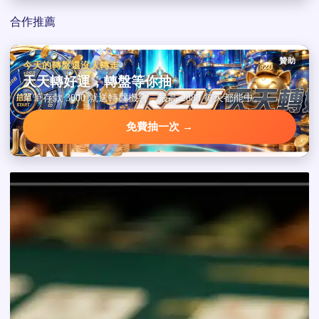
合作推薦
贊助
今天的轉盤還沒人轉走
天天轉好運，轉盤等你抽
單筆存款 3000 就送轉盤機會，最高 2888 每天都能中。
免費抽一次 →