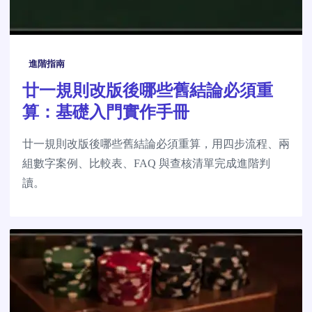
進階指南
廿一規則改版後哪些舊結論必須重
算：基礎入門實作手冊
廿一規則改版後哪些舊結論必須重算，用四步流程、兩
組數字案例、比較表、FAQ 與查核清單完成進階判
讀。