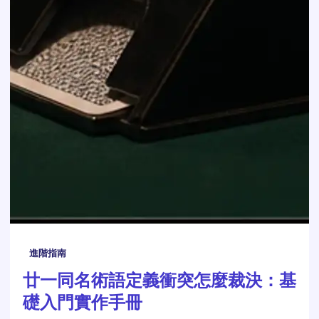
進階指南
廿一同名術語定義衝突怎麼裁決：基
礎入門實作手冊