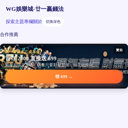
WG娛樂城-廿一贏錢法
探索
主題
專欄
關於
切換深色
合作推薦
贊助
第一筆就多三成本金
首存 2000 直接送 699
新會員限定加碼，碼量只要彩金五倍，領完就能玩。
領 699 →