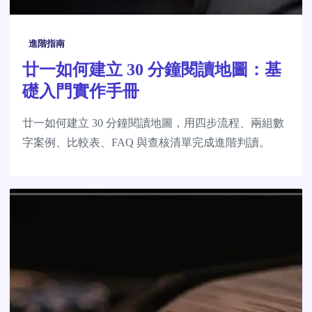
進階指南
廿一如何建立 30 分鐘閱讀地圖：基
礎入門實作手冊
廿一如何建立 30 分鐘閱讀地圖，用四步流程、兩組數
字案例、比較表、FAQ 與查核清單完成進階判讀。