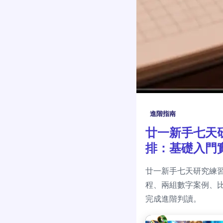
進階指南
廿一新手七天
排：基礎入門
廿一新手七天研究練
程、兩組數字案例、比
完成進階判讀。