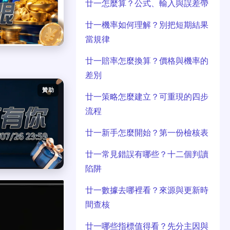
廿一怎麼算？公式、輸入與誤差帶
廿一機率如何理解？別把短期結果
當規律
廿一賠率怎麼換算？價格與機率的
差別
贊助
廿一策略怎麼建立？可重現的四步
流程
廿一新手怎麼開始？第一份檢核表
廿一常見錯誤有哪些？十二個判讀
陷阱
廿一數據去哪裡看？來源與更新時
間查核
廿一哪些指標值得看？先分主因與