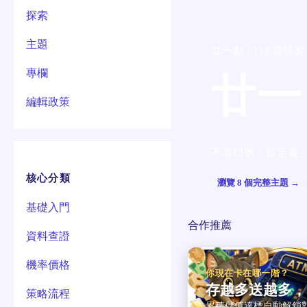
探索
主題
廿一點 · 112 篇研究
專欄
廿一
編輯政策
不靠口號，從定義
核心分類
瀏覽 8 個完整主題 →
基礎入門
合作推薦
資料查證
機率價格
你現在卡在哪一階？
存越多送越多，
策略流程
累積儲值達標自動解鎖