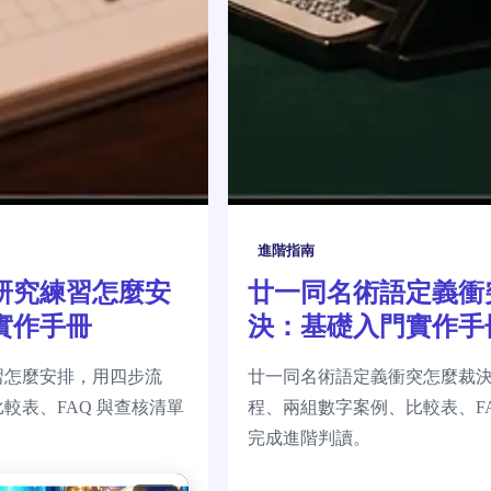
進階指南
研究練習怎麼安
廿一同名術語定義衝
實作手冊
決：基礎入門實作手
習怎麼安排，用四步流
廿一同名術語定義衝突怎麼裁
較表、FAQ 與查核清單
程、兩組數字案例、比較表、FA
完成進階判讀。