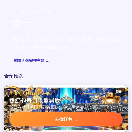
廿一點 · 112 篇研究
廿一
不靠口號，從定義、規則、資料、機率、案例與風險
界線建立可重現的研究路線。
瀏覽 8 個完整主題 →
合作推薦
贊助
手慢的人只能看別人領
搶紅包每日限量開放
當日存款達標即可到首頁搶紅包，手速決定金額。
去搶紅包 →