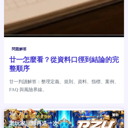
問題解答
廿一怎麼看？從資料口徑到結論的完
整順序
廿一判讀解答：整理定義、規則、資料、指標、案例、
FAQ 與風險界線。
贊助
很久沒回來？這包是你的
老玩家回歸再送一次