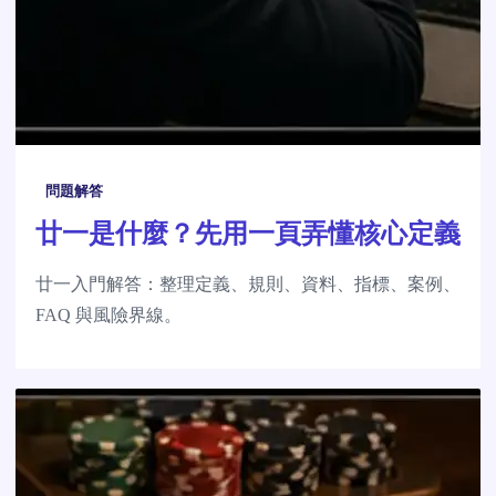
問題解答
廿一是什麼？先用一頁弄懂核心定義
廿一入門解答：整理定義、規則、資料、指標、案例、
FAQ 與風險界線。