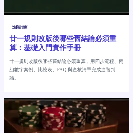
進階指南
廿一規則改版後哪些舊結論必須重
算：基礎入門實作手冊
廿一規則改版後哪些舊結論必須重算，用四步流程、兩
組數字案例、比較表、FAQ 與查核清單完成進階判
讀。