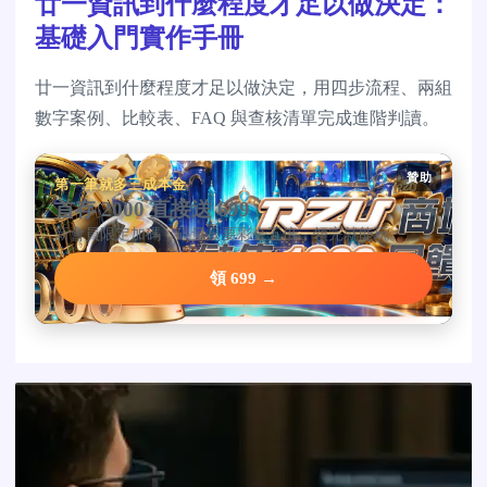
廿一資訊到什麼程度才足以做決定：
基礎入門實作手冊
廿一資訊到什麼程度才足以做決定，用四步流程、兩組
數字案例、比較表、FAQ 與查核清單完成進階判讀。
贊助
第一筆就多三成本金
首存 2000 直接送 699
新會員限定加碼，碼量只要彩金五倍，領完就能玩。
領 699 →