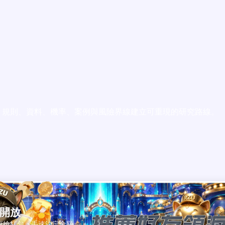
、規則、資料、機率、案例與風險界線建立可重現的研究路線。
開放
頁搶紅包，手速決定金額。