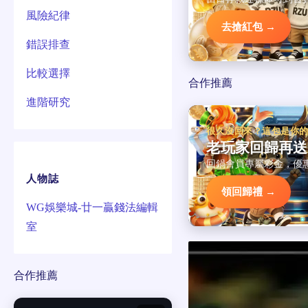
風險紀律
去搶紅包 →
錯誤排查
比較選擇
合作推薦
進階研究
很久沒回來？這包是你
老玩家回歸再送
回鍋會員專屬彩金，優
人物誌
領回歸禮 →
WG娛樂城-廿一贏錢法編輯
室
合作推薦