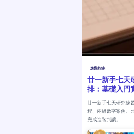
進階指南
廿一新手七天
排：基礎入門
廿一新手七天研究練
程、兩組數字案例、比
完成進階判讀。