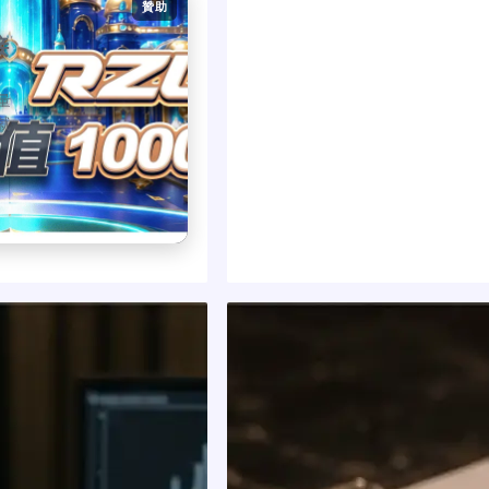
贊助
接
量
就