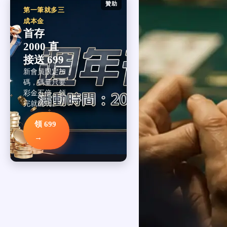
贊助
第一筆就多三
成本金
首存
2000 直
接送 699
新會員限定加
碼，碼量只要
彩金五倍，領
完就能玩。
領 699
→