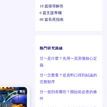
18 篇搜尋解答
6 篇支援專欄
88 篇長尾指南
熱門研究路線
廿一是什麼？先用一頁弄懂核心定
義
廿一怎麼看？從資料口徑到結論的
完整順序
廿一規則有哪些？開始前必查的條
贊助
件