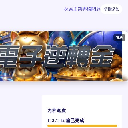
探索
主題
專欄
關於
切換深色
贊助
內容進度
112 / 112 篇已完成