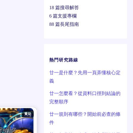
18 篇搜尋解答
6 篇支援專欄
88 篇長尾指南
熱門研究路線
廿一是什麼？先用一頁弄懂核心定
義
廿一怎麼看？從資料口徑到結論的
完整順序
廿一規則有哪些？開始前必查的條
贊助
件