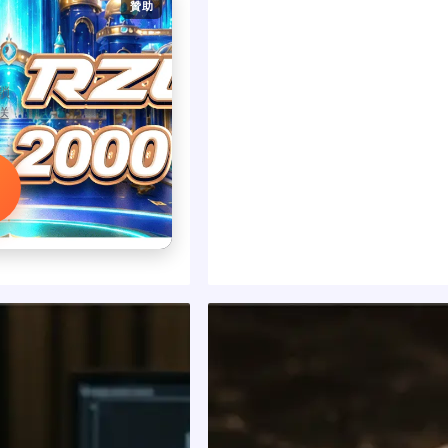
贊助
，
鎖
送