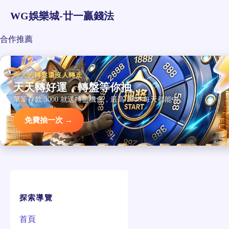
WG娛樂城-廿一贏錢法
合作推薦
今天的轉盤還沒人轉走
天天轉好運，轉盤等你抽
單筆存款 3000 就送轉盤機會，最高 2888 每天都能中。
免費抽一次 →
探索導覽
首頁