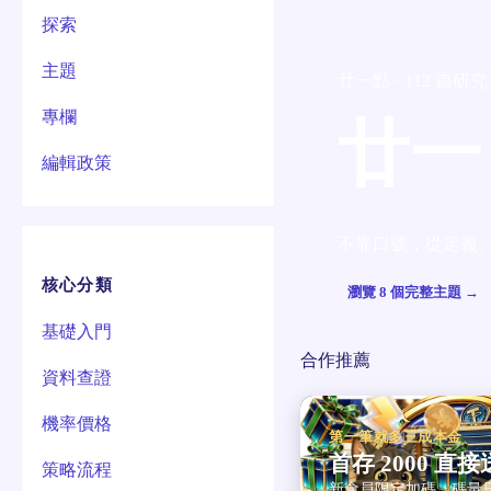
探索
主題
廿一點 · 112 篇研究
專欄
廿一
編輯政策
不靠口號，從定義
核心分類
瀏覽 8 個完整主題 →
基礎入門
合作推薦
資料查證
機率價格
第一筆就多三成本金
首存 2000 直接送
策略流程
新會員限定加碼，碼量