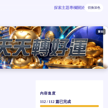
探索
主題
專欄
關於
切換深色
贊助
內容進度
112 / 112 篇已完成