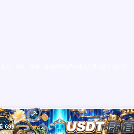
、規則、資料、機率、案例與風險界線建立可重現的研究路線。
 699
只要彩金五倍，領完就能玩。