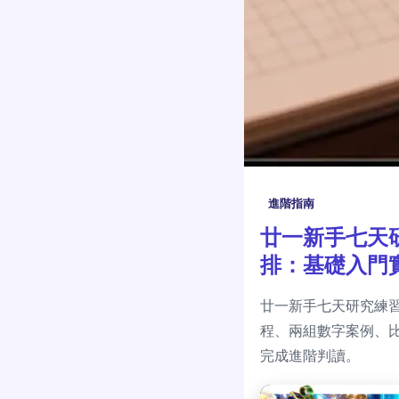
進階指南
廿一新手七天
排：基礎入門
廿一新手七天研究練
程、兩組數字案例、比
完成進階判讀。