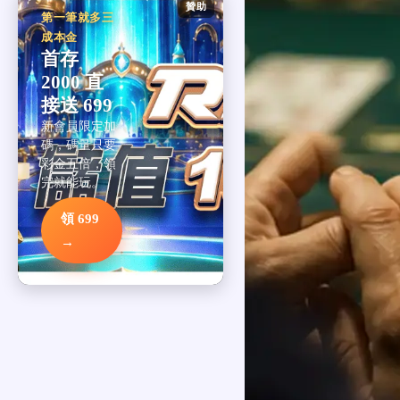
贊助
第一筆就多三
成本金
首存
2000 直
接送 699
新會員限定加
碼，碼量只要
彩金五倍，領
完就能玩。
領 699
→