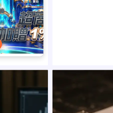
贊助
走
轉
轉盤
天都