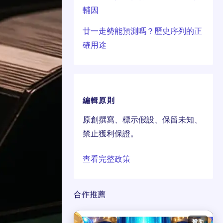
輔因
廿一走勢能預測嗎？歷史序列的正
確用途
編輯原則
原創撰寫、標示假設、保留未知、
禁止獲利保證。
查看完整政策
合作推薦
贊助