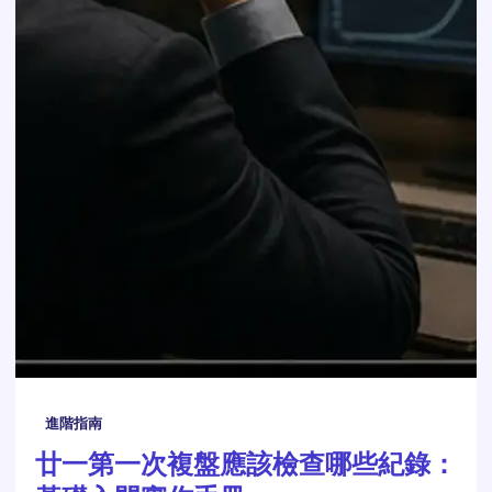
進階指南
廿一第一次複盤應該檢查哪些紀錄：