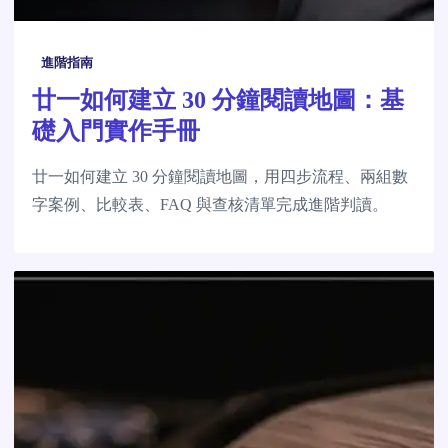
進階指南
廿一如何建立 30 分鐘閱讀地圖：基
礎入門實作手冊
廿一如何建立 30 分鐘閱讀地圖，用四步流程、兩組數
字案例、比較表、FAQ 與查核清單完成進階判讀。