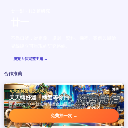
廿一點 · 112 篇研究
廿一
不靠口號，從定義、規則、資料、機率、案例與風險
界線建立可重現的研究路線。
瀏覽 8 個完整主題 →
合作推薦
贊助
今天的轉盤還沒人轉走
天天轉好運，轉盤等你抽
單筆存款 3000 就送轉盤機會，最高 2888 每天都能中。
免費抽一次 →