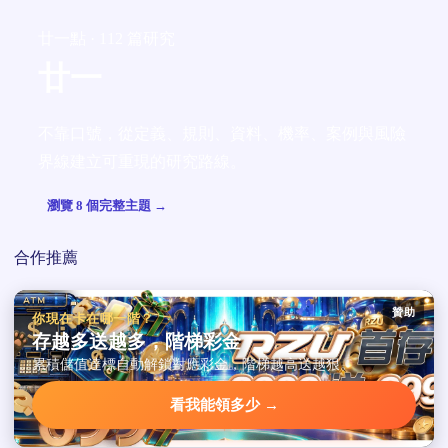
廿一點 · 112 篇研究
廿一
不靠口號，從定義、規則、資料、機率、案例與風險
界線建立可重現的研究路線。
瀏覽 8 個完整主題 →
合作推薦
贊助
你現在卡在哪一階？
存越多送越多，階梯彩金
累積儲值達標自動解鎖對應彩金，階梯越高送越狠。
看我能領多少 →