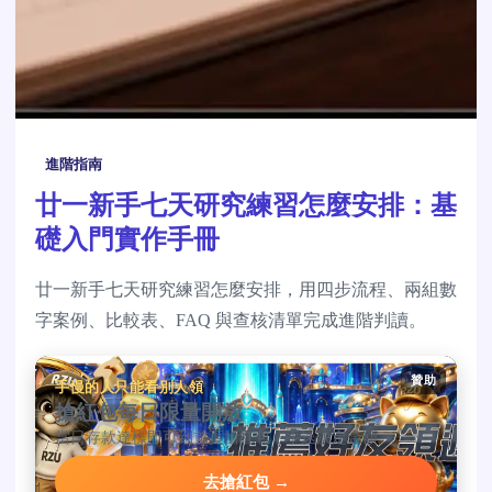
進階指南
廿一新手七天研究練習怎麼安排：基
礎入門實作手冊
廿一新手七天研究練習怎麼安排，用四步流程、兩組數
字案例、比較表、FAQ 與查核清單完成進階判讀。
贊助
手慢的人只能看別人領
搶紅包每日限量開放
當日存款達標即可到首頁搶紅包，手速決定金額。
去搶紅包 →