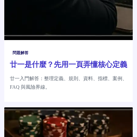
問題解答
廿一是什麼？先用一頁弄懂核心定義
廿一入門解答：整理定義、規則、資料、指標、案例、
FAQ 與風險界線。