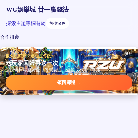
WG娛樂城-廿一贏錢法
探索
主題
專欄
關於
切換深色
合作推薦
贊助
很久沒回來？這包是你的
老玩家回歸再送一次
回鍋會員專屬彩金，優惠頁面一鍵領取不用問客服。
領回歸禮 →