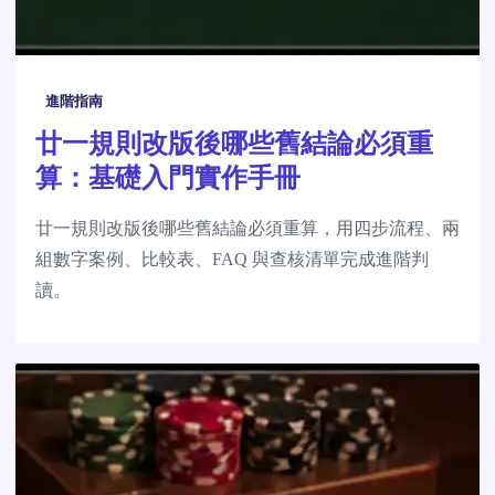
進階指南
廿一規則改版後哪些舊結論必須重
算：基礎入門實作手冊
廿一規則改版後哪些舊結論必須重算，用四步流程、兩
組數字案例、比較表、FAQ 與查核清單完成進階判
讀。