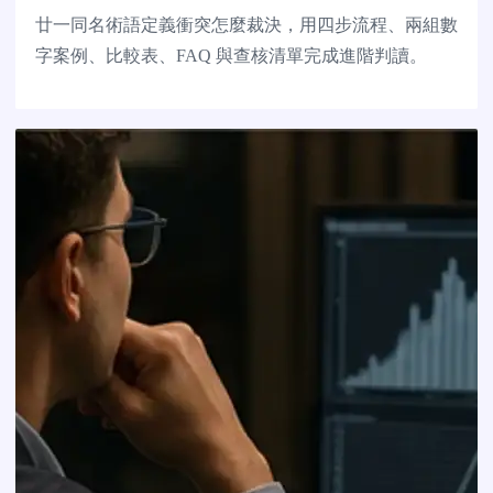
廿一同名術語定義衝突怎麼裁決，用四步流程、兩組數
字案例、比較表、FAQ 與查核清單完成進階判讀。