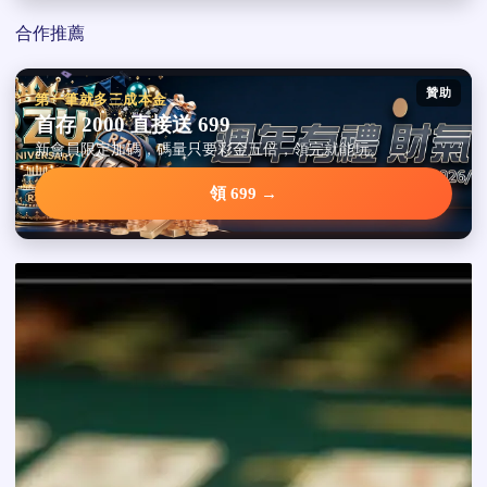
合作推薦
贊助
第一筆就多三成本金
首存 2000 直接送 699
新會員限定加碼，碼量只要彩金五倍，領完就能玩。
領 699 →