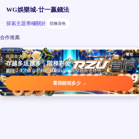
WG娛樂城-廿一贏錢法
探索
主題
專欄
關於
切換深色
合作推薦
贊助
你現在卡在哪一階？
存越多送越多，階梯彩金
累積儲值達標自動解鎖對應彩金，階梯越高送越狠。
看我能領多少 →