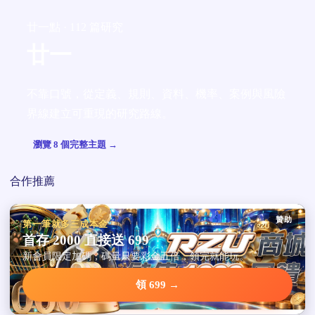
廿一點 · 112 篇研究
廿一
不靠口號，從定義、規則、資料、機率、案例與風險
界線建立可重現的研究路線。
瀏覽 8 個完整主題 →
合作推薦
贊助
第一筆就多三成本金
首存 2000 直接送 699
新會員限定加碼，碼量只要彩金五倍，領完就能玩。
領 699 →