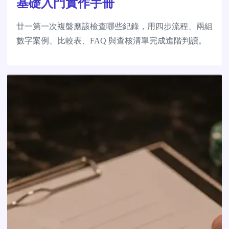
基礎入門實作手冊
廿一第一次複盤應該檢查哪些紀錄，用四步流程、兩組
數字案例、比較表、FAQ 與查核清單完成進階判讀。