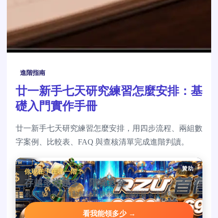
進階指南
廿一新手七天研究練習怎麼安排：基
礎入門實作手冊
廿一新手七天研究練習怎麼安排，用四步流程、兩組數
字案例、比較表、FAQ 與查核清單完成進階判讀。
贊助
你現在卡在哪一階？
存越多送越多，階梯彩金
累積儲值達標自動解鎖對應彩金，階梯越高送越狠。
看我能領多少 →