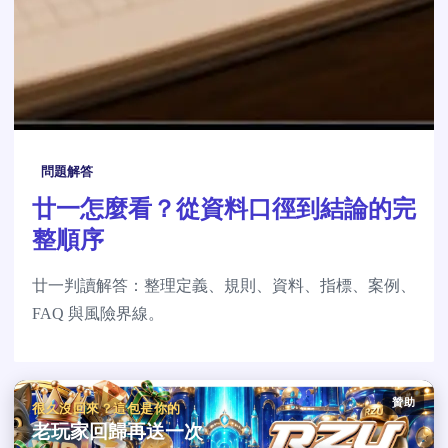
問題解答
廿一怎麼看？從資料口徑到結論的完
整順序
廿一判讀解答：整理定義、規則、資料、指標、案例、
FAQ 與風險界線。
贊助
很久沒回來？這包是你的
老玩家回歸再送一次