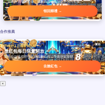
回鍋會員專屬彩金，優惠頁面一鍵領取不用問客服。
領回歸禮 →
合作推薦
贊助
手慢的人只能看別人領
搶紅包每日限量開放
當日存款達標即可到首頁搶紅包，手速決定金額。
去搶紅包 →
×