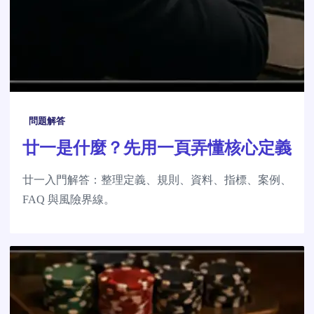
問題解答
廿一是什麼？先用一頁弄懂核心定義
廿一入門解答：整理定義、規則、資料、指標、案例、
FAQ 與風險界線。