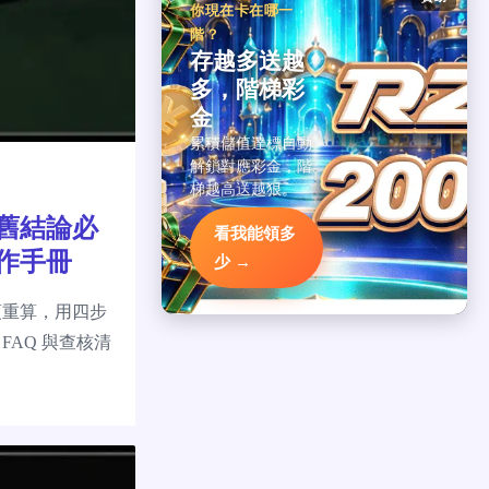
你現在卡在哪一
階？
存越多送越
多，階梯彩
金
累積儲值達標自動
解鎖對應彩金，階
梯越高送越狠。
舊結論必
看我能領多
作手冊
少 →
須重算，用四步
AQ 與查核清