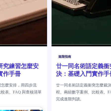
進階指南
研究練習怎麼安
廿一同名術語定義衝
實作手冊
決：基礎入門實作手
習怎麼安排，用四步流
廿一同名術語定義衝突怎麼裁
較表、FAQ 與查核清單
程、兩組數字案例、比較表、FA
完成進階判讀。