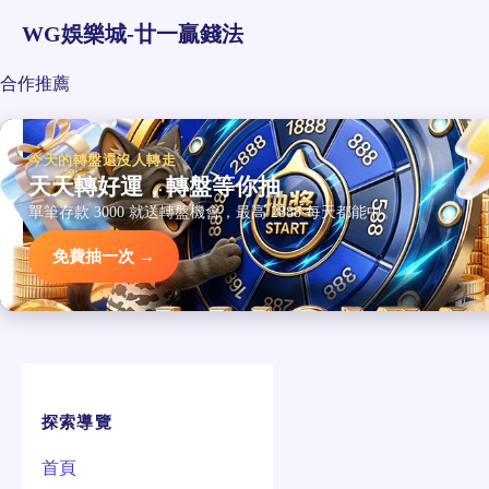
WG娛樂城-廿一贏錢法
合作推薦
今天的轉盤還沒人轉走
天天轉好運，轉盤等你抽
單筆存款 3000 就送轉盤機會，最高 2888 每天都能中。
免費抽一次 →
探索導覽
首頁