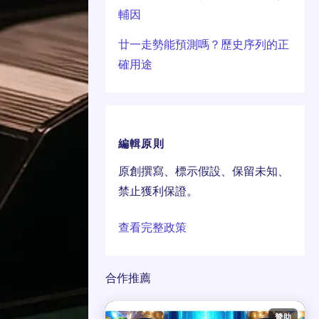
輔因
廿一走勢能預測嗎？歷史序列的正
確用途
編輯原則
原創撰寫、標示假設、保留未知、
禁止獲利保證。
查看完整政策
合作推薦
贊助