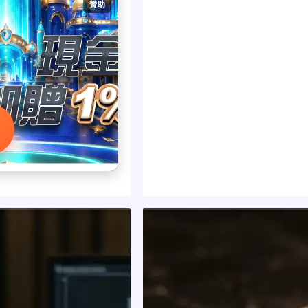
贊助
，
鎖
送