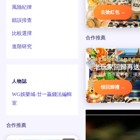
風險紀律
去搶紅包 →
錯誤排查
比較選擇
合作推薦
進階研究
很久沒回來？這包是你
老玩家回歸再送
回鍋會員專屬彩金，優
人物誌
領回歸禮 →
WG娛樂城-廿一贏錢法編輯
室
合作推薦