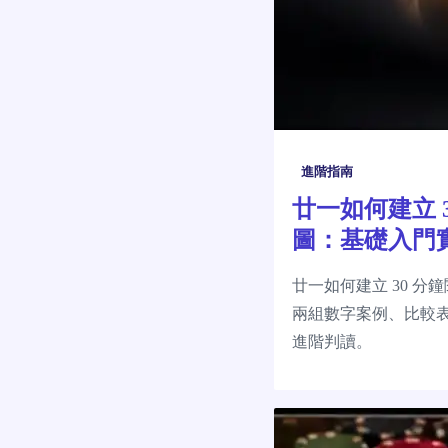
進階指南
廿一如何建立 
圖：基礎入門
廿一如何建立 30 
兩組數字案例、比較表
進階判讀。