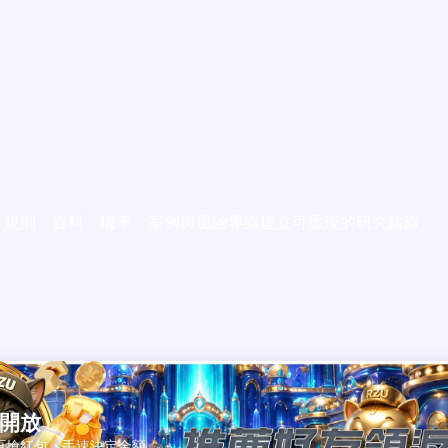
、規則、資料、機率、案例與風險界線建立可重現的研究路線。
開放
頁搶紅包，手速決定金額。