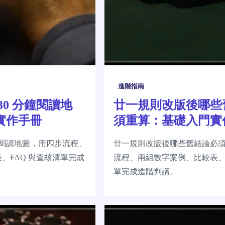
進階指南
30 分鐘閱讀地
廿一規則改版後哪些
實作手冊
須重算：基礎入門實
分鐘閱讀地圖，用四步流程、
廿一規則改版後哪些舊結論必
、FAQ 與查核清單完成
流程、兩組數字案例、比較表、F
單完成進階判讀。