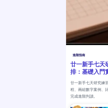
進階指南
廿一新手七天
排：基礎入門
廿一新手七天研究練
程、兩組數字案例、比
完成進階判讀。