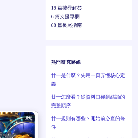
18 篇搜尋解答
6 篇支援專欄
88 篇長尾指南
熱門研究路線
廿一是什麼？先用一頁弄懂核心定
義
廿一怎麼看？從資料口徑到結論的
完整順序
廿一規則有哪些？開始前必查的條
贊助
件