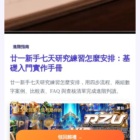
進階指南
廿一新手七天研究練習怎麼安排：基
礎入門實作手冊
廿一新手七天研究練習怎麼安排，用四步流程、兩組數
字案例、比較表、FAQ 與查核清單完成進階判讀。
贊助
很久沒回來？這包是你的
老玩家回歸再送一次
回鍋會員專屬彩金，優惠頁面一鍵領取不用問客服。
領回歸禮 →