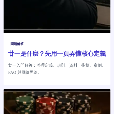
問題解答
廿一是什麼？先用一頁弄懂核心定義
廿一入門解答：整理定義、規則、資料、指標、案例、
FAQ 與風險界線。