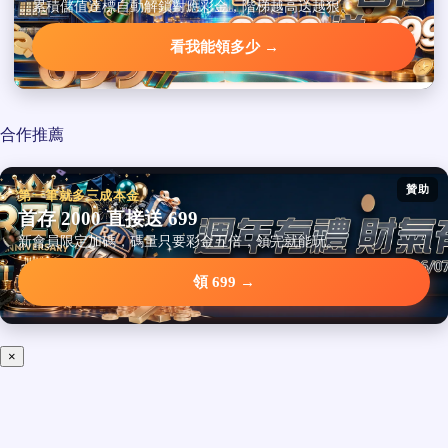
累積儲值達標自動解鎖對應彩金，階梯越高送越狠。
看我能領多少 →
合作推薦
贊助
第一筆就多三成本金
首存 2000 直接送 699
新會員限定加碼，碼量只要彩金五倍，領完就能玩。
領 699 →
×