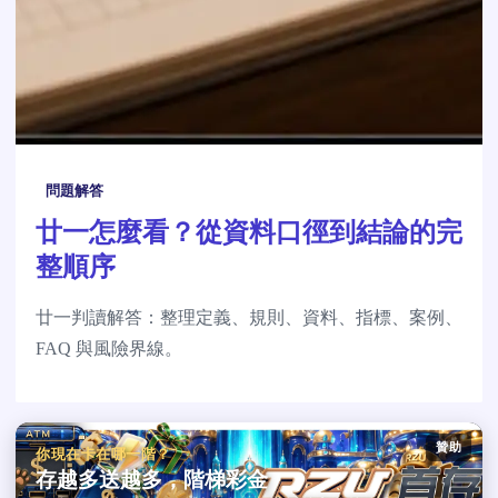
問題解答
廿一怎麼看？從資料口徑到結論的完
整順序
廿一判讀解答：整理定義、規則、資料、指標、案例、
FAQ 與風險界線。
贊助
你現在卡在哪一階？
存越多送越多，階梯彩金