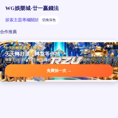
WG娛樂城-廿一贏錢法
探索
主題
專欄
關於
切換深色
合作推薦
贊助
今天的轉盤還沒人轉走
天天轉好運，轉盤等你抽
單筆存款 3000 就送轉盤機會，最高 2888 每天都能中。
免費抽一次 →