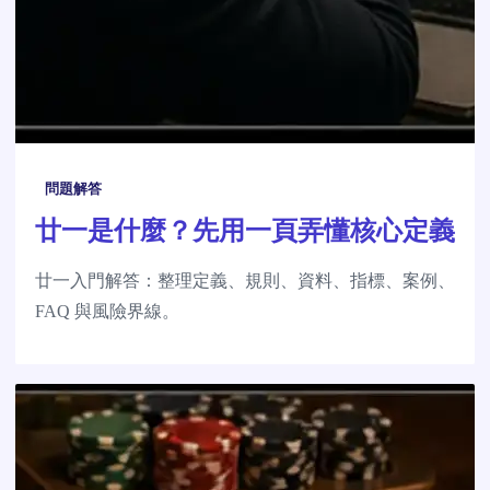
問題解答
廿一是什麼？先用一頁弄懂核心定義
廿一入門解答：整理定義、規則、資料、指標、案例、
FAQ 與風險界線。