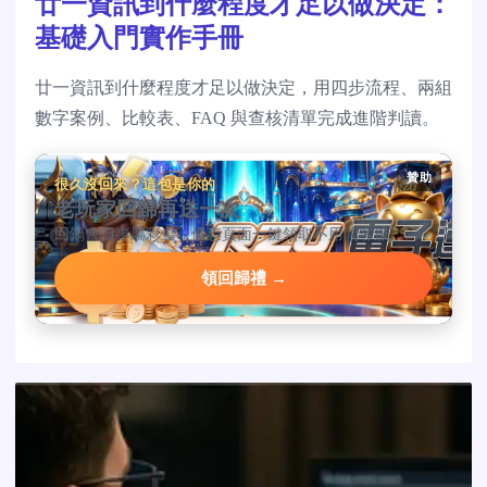
廿一資訊到什麼程度才足以做決定：
基礎入門實作手冊
廿一資訊到什麼程度才足以做決定，用四步流程、兩組
數字案例、比較表、FAQ 與查核清單完成進階判讀。
贊助
很久沒回來？這包是你的
老玩家回歸再送一次
回鍋會員專屬彩金，優惠頁面一鍵領取不用問客服。
領回歸禮 →