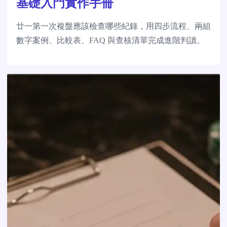
基礎入門實作手冊
廿一第一次複盤應該檢查哪些紀錄，用四步流程、兩組
數字案例、比較表、FAQ 與查核清單完成進階判讀。