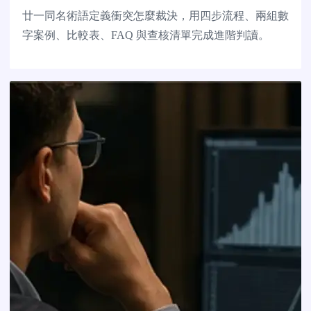
廿一同名術語定義衝突怎麼裁決，用四步流程、兩組數
字案例、比較表、FAQ 與查核清單完成進階判讀。