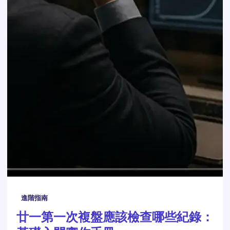
進階指南
廿一第一次複盤應該檢查哪些紀錄：