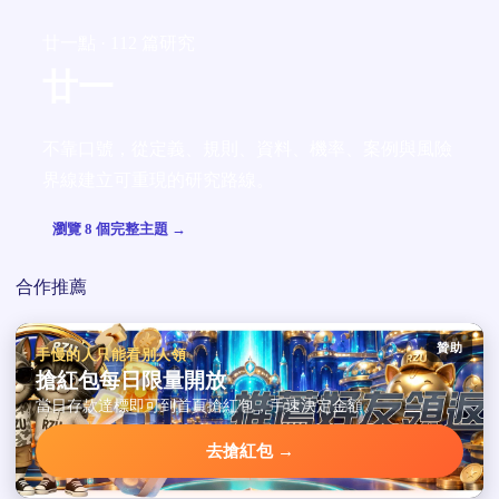
廿一點 · 112 篇研究
廿一
不靠口號，從定義、規則、資料、機率、案例與風險
界線建立可重現的研究路線。
瀏覽 8 個完整主題 →
合作推薦
贊助
手慢的人只能看別人領
搶紅包每日限量開放
當日存款達標即可到首頁搶紅包，手速決定金額。
去搶紅包 →