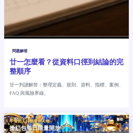
問題解答
廿一怎麼看？從資料口徑到結論的完
整順序
廿一判讀解答：整理定義、規則、資料、指標、案例、
FAQ 與風險界線。
贊助
手慢的人只能看別人領
搶紅包每日限量開放