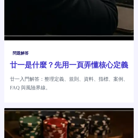
問題解答
廿一是什麼？先用一頁弄懂核心定義
廿一入門解答：整理定義、規則、資料、指標、案例、
FAQ 與風險界線。