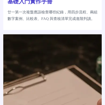
基礎入門實作手冊
廿一第一次複盤應該檢查哪些紀錄，用四步流程、兩組
數字案例、比較表、FAQ 與查核清單完成進階判讀。