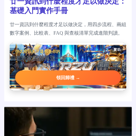
廿一資訊到什麼程度才足以做決定：
基礎入門實作手冊
廿一資訊到什麼程度才足以做決定，用四步流程、兩組
數字案例、比較表、FAQ 與查核清單完成進階判讀。
贊助
很久沒回來？這包是你的
老玩家回歸再送一次
回鍋會員專屬彩金，優惠頁面一鍵領取不用問客服。
領回歸禮 →