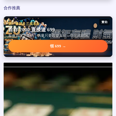
合作推薦
贊助
第一筆就多三成本金
首存 2000 直接送 699
新會員限定加碼，碼量只要彩金五倍，領完就能玩。
領 699 →