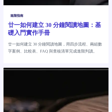
進階指南
廿一如何建立 30 分鐘閱讀地圖：基
礎入門實作手冊
廿一如何建立 30 分鐘閱讀地圖，用四步流程、兩組數
字案例、比較表、FAQ 與查核清單完成進階判讀。