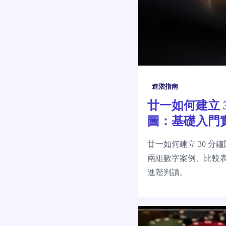
進階指南
廿一如何建立 
圖：基礎入門
廿一如何建立 30 
兩組數字案例、比較表
進階判讀。