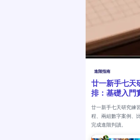
進階指南
廿一新手七天
排：基礎入門
廿一新手七天研究練
程、兩組數字案例、比
完成進階判讀。