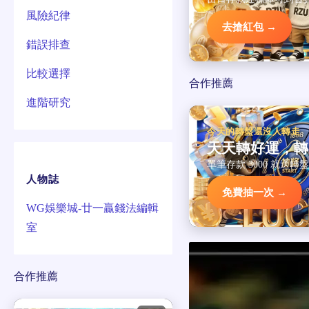
風險紀律
去搶紅包 →
錯誤排查
比較選擇
合作推薦
進階研究
今天的轉盤還沒人轉走
天天轉好運，轉
單筆存款 3000 就送轉
人物誌
免費抽一次 →
WG娛樂城-廿一贏錢法編輯
室
合作推薦