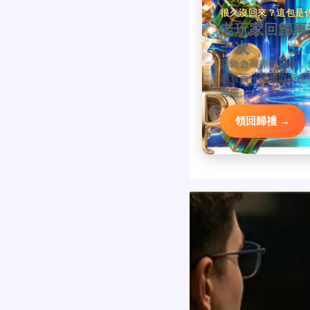
很久沒回來？這包是
老玩家回歸再
一次
回鍋會員專屬彩金，
惠頁面一鍵領取不用
客服。
領回歸禮 →