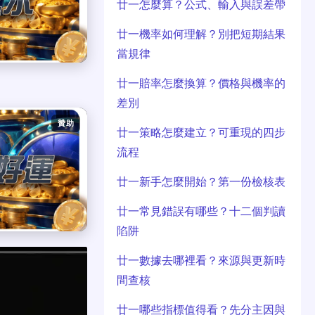
廿一怎麼算？公式、輸入與誤差帶
廿一機率如何理解？別把短期結果
當規律
廿一賠率怎麼換算？價格與機率的
差別
贊助
廿一策略怎麼建立？可重現的四步
流程
廿一新手怎麼開始？第一份檢核表
廿一常見錯誤有哪些？十二個判讀
陷阱
廿一數據去哪裡看？來源與更新時
間查核
廿一哪些指標值得看？先分主因與