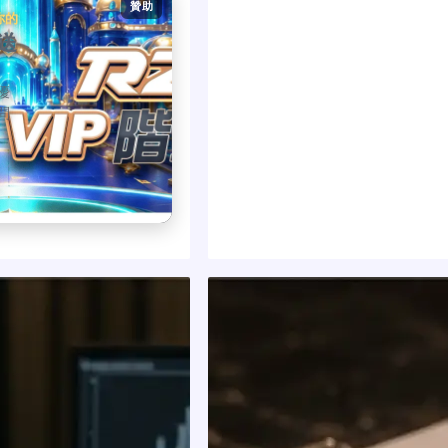
贊助
你的
送
優
問