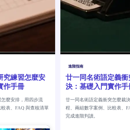
進階指南
研究練習怎麼安
廿一同名術語定義衝
實作手冊
決：基礎入門實作手
習怎麼安排，用四步流
廿一同名術語定義衝突怎麼裁
較表、FAQ 與查核清單
程、兩組數字案例、比較表、FA
完成進階判讀。