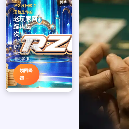
贊助
很久沒回來？
這包是你的
老玩家回
歸再送一
次
回鍋會員專屬
彩金，優惠頁
面一鍵領取不
用問客服。
領回歸
禮 →