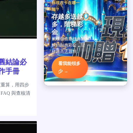
你現在卡在哪一
階？
存越多送越
多，階梯彩
金
累積儲值達標自動
解鎖對應彩金，階
梯越高送越狠。
舊結論必
看我能領多
作手冊
少 →
須重算，用四步
AQ 與查核清