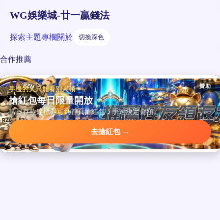
WG娛樂城-廿一贏錢法
探索
主題
專欄
關於
切換深色
合作推薦
贊助
手慢的人只能看別人領
搶紅包每日限量開放
當日存款達標即可到首頁搶紅包，手速決定金額。
去搶紅包 →