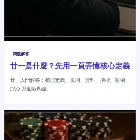
問題解答
廿一是什麼？先用一頁弄懂核心定義
廿一入門解答：整理定義、規則、資料、指標、案例、
FAQ 與風險界線。