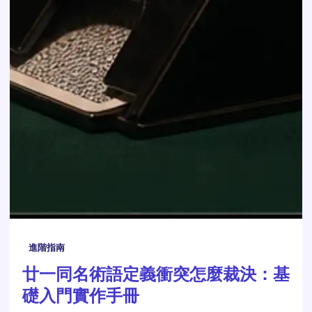
進階指南
廿一同名術語定義衝突怎麼裁決：基
礎入門實作手冊