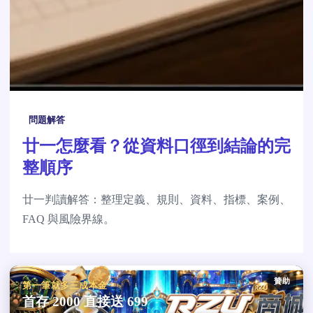
問題解答
廿一怎麼看？從資料口徑到結論的完
整順序
廿一判讀解答：整理定義、規則、資料、指標、案例、
FAQ 與風險界線。
贊助
第一筆就多三成本金
首存 2000 直接送 699