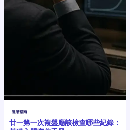
進階指南
廿一第一次複盤應該檢查哪些紀錄：