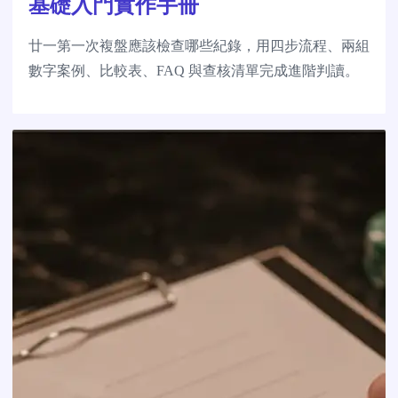
基礎入門實作手冊
廿一第一次複盤應該檢查哪些紀錄，用四步流程、兩組
數字案例、比較表、FAQ 與查核清單完成進階判讀。