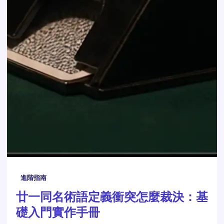
進階指南
廿一同名術語定義衝突怎麼裁決：基
礎入門實作手冊