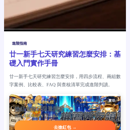
進階指南
廿一新手七天研究練習怎麼安排：基
礎入門實作手冊
廿一新手七天研究練習怎麼安排，用四步流程、兩組數
字案例、比較表、FAQ 與查核清單完成進階判讀。
贊助
手慢的人只能看別人領
搶紅包每日限量開放
當日存款達標即可到首頁搶紅包，手速決定金額。
去搶紅包 →