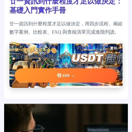
廿一資訊到什麼程度才足以做決定：
基礎入門實作手冊
廿一資訊到什麼程度才足以做決定，用四步流程、兩組
數字案例、比較表、FAQ 與查核清單完成進階判讀。
贊助
第一筆就多三成本金
首存 2000 直接送 699
新會員限定加碼，碼量只要彩金五倍，領完就能玩。
領 699 →