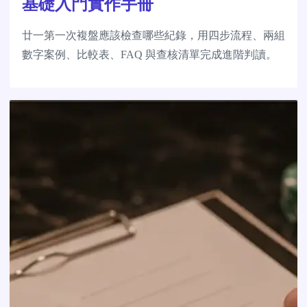
基礎入門實作手冊
廿一第一次複盤應該檢查哪些紀錄，用四步流程、兩組
數字案例、比較表、FAQ 與查核清單完成進階判讀。