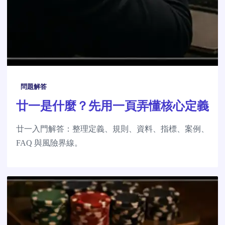
問題解答
廿一是什麼？先用一頁弄懂核心定義
廿一入門解答：整理定義、規則、資料、指標、案例、
FAQ 與風險界線。