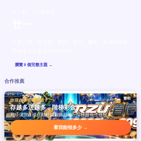
廿一點 · 112 篇研究
廿一
不靠口號，從定義、規則、資料、機率、案例與風險
界線建立可重現的研究路線。
瀏覽 8 個完整主題 →
合作推薦
贊助
你現在卡在哪一階？
存越多送越多，階梯彩金
累積儲值達標自動解鎖對應彩金，階梯越高送越狠。
看我能領多少 →