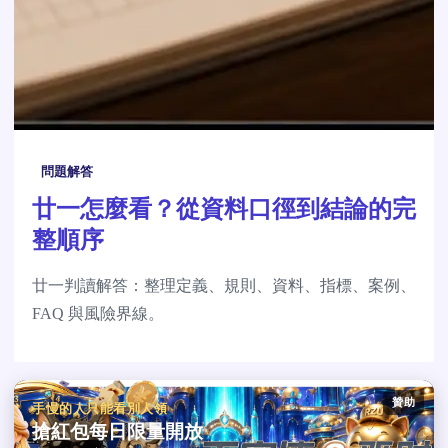
問題解答
廿一怎麼看？從資料口徑到結論的完
整順序
廿一判讀解答：整理定義、規則、資料、指標、案例、
FAQ 與風險界線。
贊助
手慢的人只能看別人領
搶紅包每日限量開放