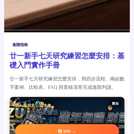
進階指南
廿一新手七天研究練習怎麼安排：基
礎入門實作手冊
廿一新手七天研究練習怎麼安排，用四步流程、兩組數
字案例、比較表、FAQ 與查核清單完成進階判讀。
贊助
第一筆就多三成本金
首存 2000 直接送 699
新會員限定加碼，碼量只要彩金五倍，領完就能玩。
領 699 →