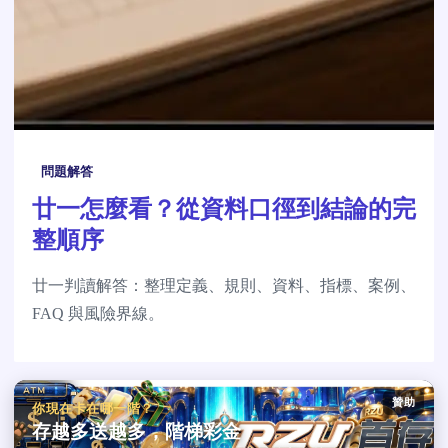
問題解答
廿一怎麼看？從資料口徑到結論的完
整順序
廿一判讀解答：整理定義、規則、資料、指標、案例、
FAQ 與風險界線。
贊助
你現在卡在哪一階？
存越多送越多，階梯彩金