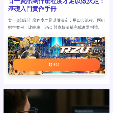
廿一資訊到什麼程度才足以做決定：
基礎入門實作手冊
廿一資訊到什麼程度才足以做決定，用四步流程、兩組
數字案例、比較表、FAQ 與查核清單完成進階判讀。
贊助
第一筆就多三成本金
首存 2000 直接送 699
新會員限定加碼，碼量只要彩金五倍，領完就能玩。
領 699 →