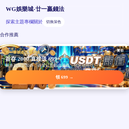
WG娛樂城-廿一贏錢法
探索
主題
專欄
關於
切換深色
合作推薦
贊助
第一筆就多三成本金
首存 2000 直接送 699
新會員限定加碼，碼量只要彩金五倍，領完就能玩。
領 699 →