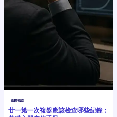
進階指南
廿一第一次複盤應該檢查哪些紀錄：