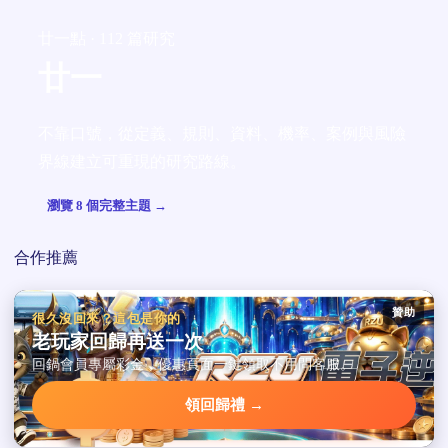
廿一點 · 112 篇研究
廿一
不靠口號，從定義、規則、資料、機率、案例與風險
界線建立可重現的研究路線。
瀏覽 8 個完整主題 →
合作推薦
贊助
很久沒回來？這包是你的
老玩家回歸再送一次
回鍋會員專屬彩金，優惠頁面一鍵領取不用問客服。
領回歸禮 →