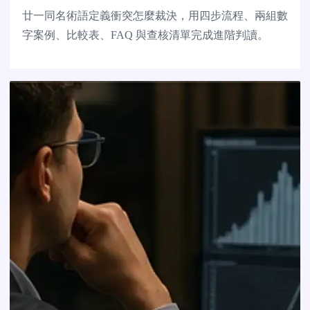
廿一同名術語定義衝突怎麼裁決，用四步流程、兩組數
字案例、比較表、FAQ 與查核清單完成進階判讀。