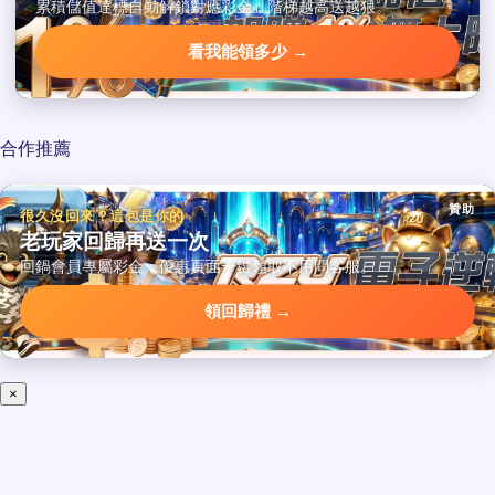
累積儲值達標自動解鎖對應彩金，階梯越高送越狠。
看我能領多少 →
合作推薦
贊助
很久沒回來？這包是你的
老玩家回歸再送一次
回鍋會員專屬彩金，優惠頁面一鍵領取不用問客服。
領回歸禮 →
×