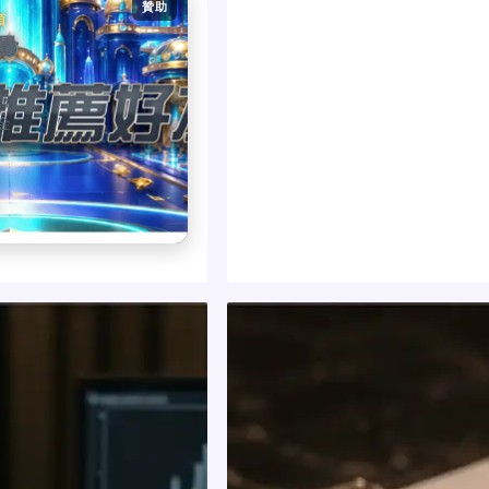
贊助
領
量
首
金