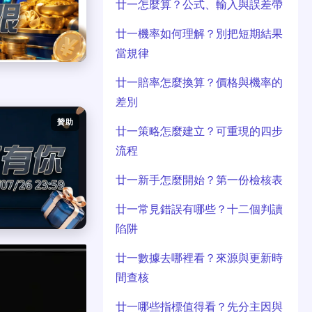
廿一怎麼算？公式、輸入與誤差帶
廿一機率如何理解？別把短期結果
當規律
廿一賠率怎麼換算？價格與機率的
差別
贊助
廿一策略怎麼建立？可重現的四步
流程
廿一新手怎麼開始？第一份檢核表
廿一常見錯誤有哪些？十二個判讀
陷阱
廿一數據去哪裡看？來源與更新時
間查核
廿一哪些指標值得看？先分主因與