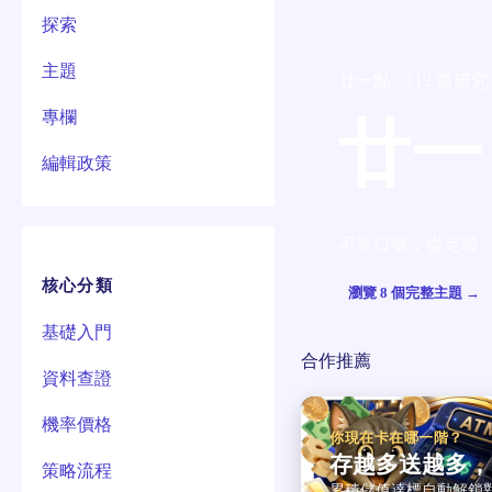
探索
主題
廿一點 · 112 篇研究
專欄
廿一
編輯政策
不靠口號，從定義
核心分類
瀏覽 8 個完整主題 →
基礎入門
合作推薦
資料查證
機率價格
你現在卡在哪一階？
存越多送越多，
策略流程
累積儲值達標自動解鎖