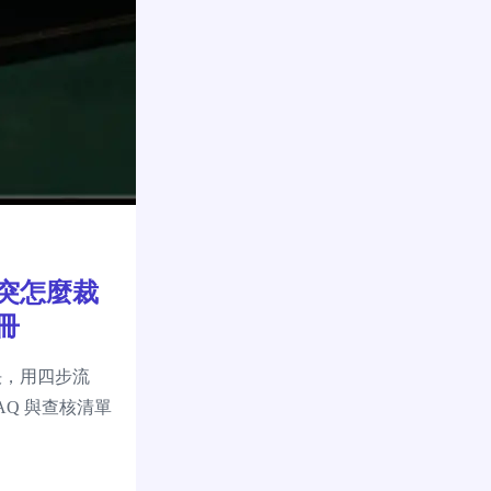
突怎麼裁
冊
決，用四步流
Q 與查核清單