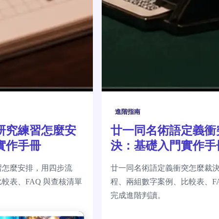
進階指南
研究練習怎麼安
廿一同名術語定義衝
實作手冊
決：基礎入門實作手
習怎麼安排，用四步流
廿一同名術語定義衝突怎麼裁
較表、FAQ 與查核清單
程、兩組數字案例、比較表、FA
完成進階判讀。