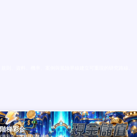
、規則、資料、機率、案例與風險界線建立可重現的研究路線。
階梯彩金
對應彩金，階梯越高送越狠。