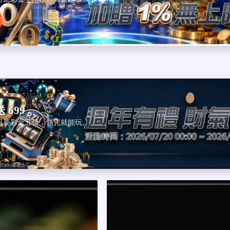
 699
只要彩金五倍，領完就能玩。