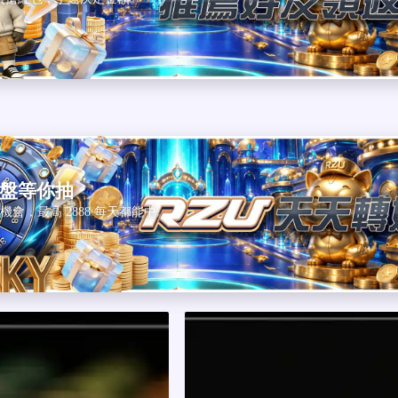
盤等你抽
盤機會，最高 2888 每天都能中。