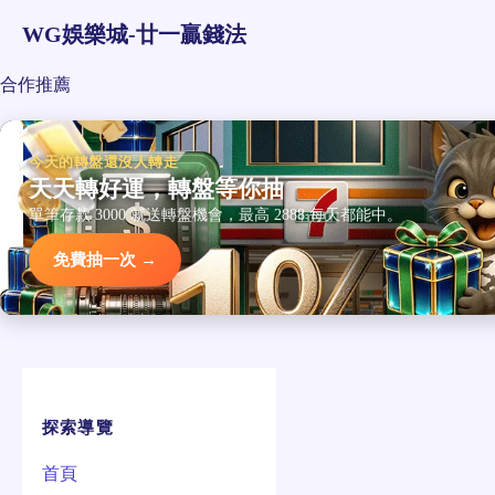
WG娛樂城-廿一贏錢法
合作推薦
今天的轉盤還沒人轉走
天天轉好運，轉盤等你抽
單筆存款 3000 就送轉盤機會，最高 2888 每天都能中。
免費抽一次 →
探索導覽
首頁