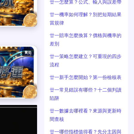
廿一怎麼算？公式、輸入與誤差帶
廿一機率如何理解？別把短期結果
當規律
廿一賠率怎麼換算？價格與機率的
差別
贊助
廿一策略怎麼建立？可重現的四步
流程
廿一新手怎麼開始？第一份檢核表
廿一常見錯誤有哪些？十二個判讀
陷阱
廿一數據去哪裡看？來源與更新時
間查核
廿一哪些指標值得看？先分主因與