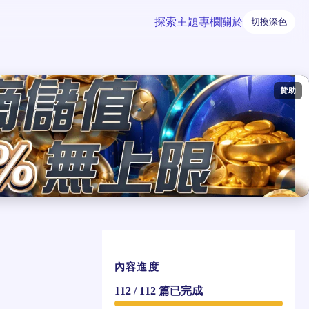
探索
主題
專欄
關於
切換深色
贊助
內容進度
112 / 112 篇已完成