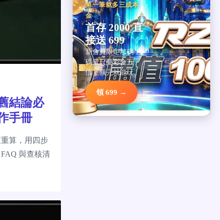
第一筆就多三成本
金
首存 2000 直
接送 699
新會員限定加碼，
碼量只要彩金五
倍，領完就能玩。
領 699 →
舊結論必
作手冊
須重算，用四步
AQ 與查核清