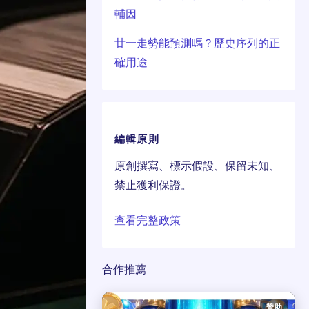
輔因
廿一走勢能預測嗎？歷史序列的正
確用途
編輯原則
原創撰寫、標示假設、保留未知、
禁止獲利保證。
查看完整政策
合作推薦
贊助