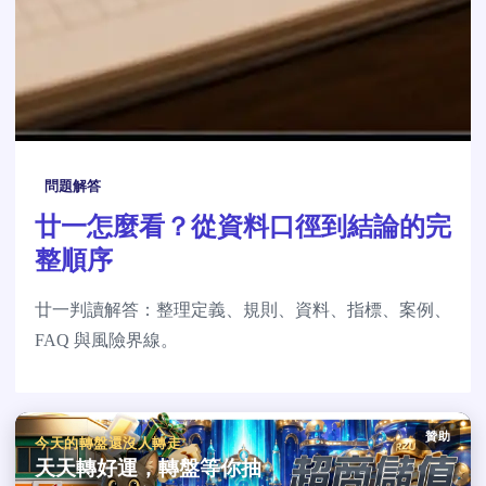
問題解答
廿一怎麼看？從資料口徑到結論的完
整順序
廿一判讀解答：整理定義、規則、資料、指標、案例、
FAQ 與風險界線。
贊助
今天的轉盤還沒人轉走
天天轉好運，轉盤等你抽