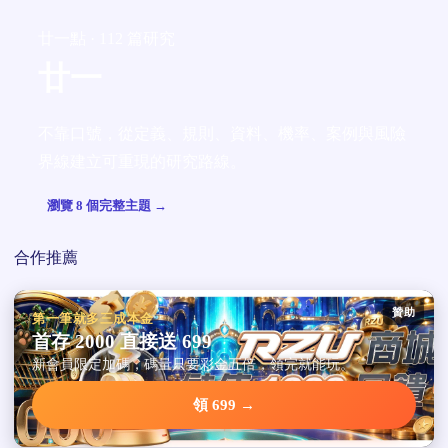
廿一點 · 112 篇研究
廿一
不靠口號，從定義、規則、資料、機率、案例與風險
界線建立可重現的研究路線。
瀏覽 8 個完整主題 →
合作推薦
贊助
第一筆就多三成本金
首存 2000 直接送 699
新會員限定加碼，碼量只要彩金五倍，領完就能玩。
領 699 →