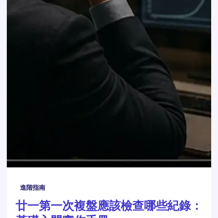
進階指南
廿一第一次複盤應該檢查哪些紀錄：