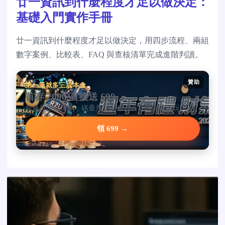
廿一資訊到什麼程度才足以做決定：
基礎入門實作手冊
廿一資訊到什麼程度才足以做決定，用四步流程、兩組
數字案例、比較表、FAQ 與查核清單完成進階判讀。
贊助
第一筆就多三成本金
首存 2000 直接送 699
新會員限定加碼，碼量只要彩金五倍，領完就能玩。
領 699 →