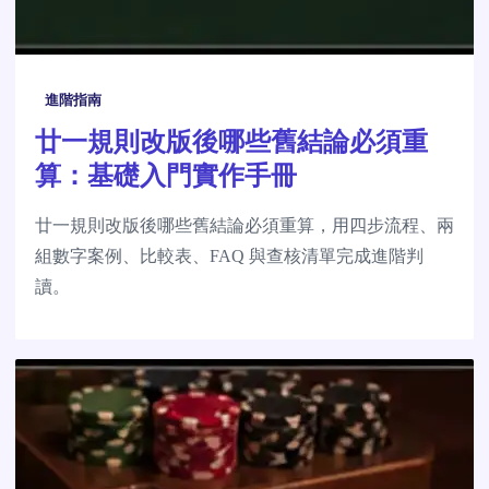
進階指南
廿一規則改版後哪些舊結論必須重
算：基礎入門實作手冊
廿一規則改版後哪些舊結論必須重算，用四步流程、兩
組數字案例、比較表、FAQ 與查核清單完成進階判
讀。