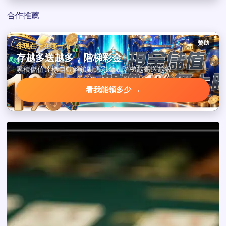
合作推薦
贊助
你現在卡在哪一階？
存越多送越多，階梯彩金
累積儲值達標自動解鎖對應彩金，階梯越高送越狠。
看我能領多少 →