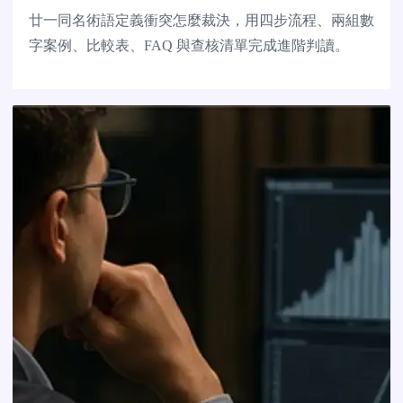
廿一同名術語定義衝突怎麼裁決，用四步流程、兩組數
字案例、比較表、FAQ 與查核清單完成進階判讀。