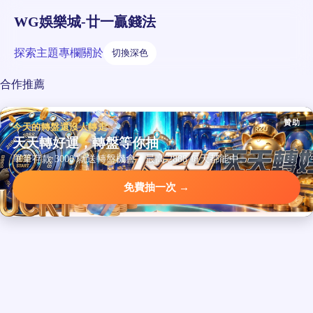
WG娛樂城-廿一贏錢法
探索
主題
專欄
關於
切換深色
合作推薦
贊助
今天的轉盤還沒人轉走
天天轉好運，轉盤等你抽
單筆存款 3000 就送轉盤機會，最高 2888 每天都能中。
免費抽一次 →