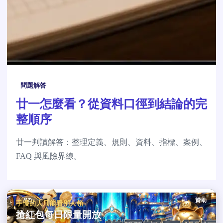
問題解答
廿一怎麼看？從資料口徑到結論的完
整順序
廿一判讀解答：整理定義、規則、資料、指標、案例、
FAQ 與風險界線。
贊助
手慢的人只能看別人領
搶紅包每日限量開放