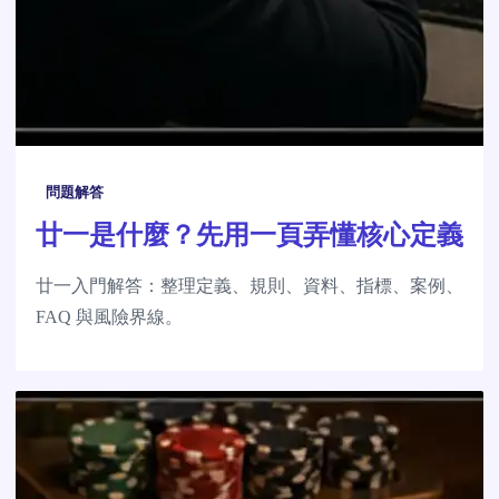
問題解答
廿一是什麼？先用一頁弄懂核心定義
廿一入門解答：整理定義、規則、資料、指標、案例、
FAQ 與風險界線。