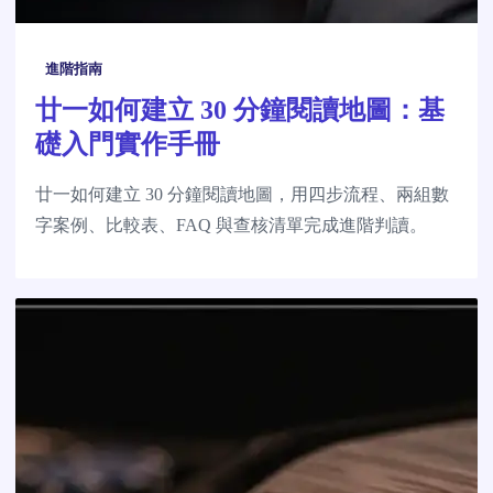
進階指南
廿一如何建立 30 分鐘閱讀地圖：基
礎入門實作手冊
廿一如何建立 30 分鐘閱讀地圖，用四步流程、兩組數
字案例、比較表、FAQ 與查核清單完成進階判讀。